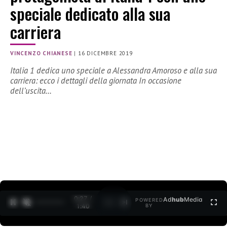
speciale dedicato alla sua
carriera
VINCENZO CHIANESE
|
16 DICEMBRE 2019
Italia 1 dedica uno speciale a Alessandra Amoroso e alla sua
carriera: ecco i dettagli della giornata In occasione
dell’uscita…
0:27 /
Ad
hub
Media
POWERED
1
/
2
1:40
BY