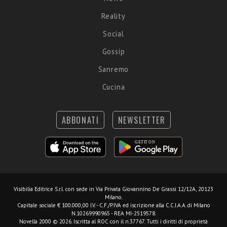
Reality
Social
Gossip
Sanremo
Cucina
ABBONATI
NEWSLETTER
Visibilia Editrice S.r.l.
con sede in Via Privata Giovannino De Grassi 12/12A, 20123
Milano.
Capitale sociale € 100.000,00 I.V. - C.F./P.IVA ed iscrizione alla C.C.I.A.A. di Milano
N.10269990965 - REA MI-2519578.
Novella 2000 © 2026. Iscritta al ROC con il n.37767. Tutti i diritti di proprietà