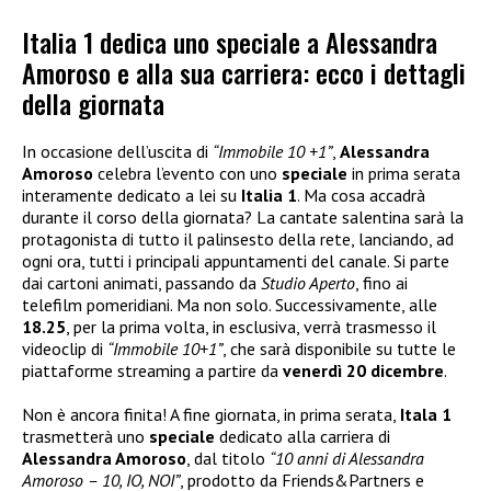
Italia 1 dedica uno speciale a Alessandra
Amoroso e alla sua carriera: ecco i dettagli
della giornata
In occasione dell’uscita di
“Immobile 10 +1”
,
Alessandra
Amoroso
celebra l’evento con uno
speciale
in prima serata
interamente dedicato a lei su
Italia 1
. Ma cosa accadrà
durante il corso della giornata? La cantate salentina sarà la
protagonista di tutto il palinsesto della rete, lanciando, ad
ogni ora, tutti i principali appuntamenti del canale. Si parte
dai cartoni animati, passando da
Studio Aperto
, fino ai
telefilm pomeridiani. Ma non solo. Successivamente, alle
18.25
, per la prima volta, in esclusiva, verrà trasmesso il
videoclip di
“Immobile 10+1”
, che sarà disponibile su tutte le
piattaforme streaming a partire da
venerdì 20 dicembre
.
Non è ancora finita! A fine giornata, in prima serata,
Itala 1
trasmetterà uno
speciale
dedicato alla carriera di
Alessandra Amoroso
, dal titolo
“10 anni di Alessandra
Amoroso – 10, IO, NOI”
, prodotto da Friends&Partners e