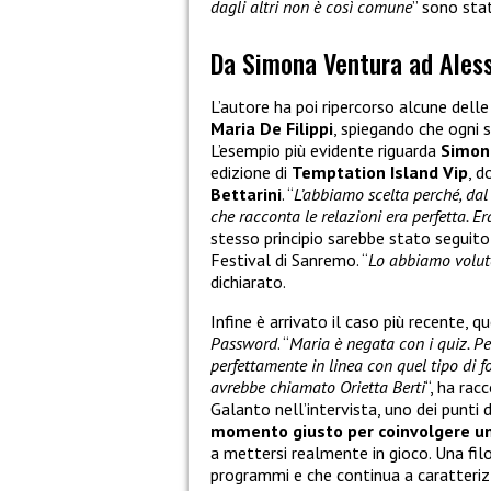
dagli altri non è così comune
” sono stat
Da Simona Ventura ad Aless
L’autore ha poi ripercorso alcune delle
Maria De Filippi
, spiegando che ogni 
L’esempio più evidente riguarda
Simon
edizione di
Temptation Island Vip
, d
Bettarini
. “
L’abbiamo scelta perché, dal
che racconta le relazioni era perfetta. E
stesso principio sarebbe stato seguit
Festival di Sanremo. “
Lo abbiamo volut
dichiarato.
Infine è arrivato il caso più recente, q
Password
. “
Maria è negata con i quiz. P
perfettamente in linea con quel tipo di f
avrebbe chiamato Orietta Berti
“, ha ra
Galanto nell’intervista, uno dei punti 
momento giusto per coinvolgere un
a mettersi realmente in gioco. Una filo
programmi e che continua a caratteriz