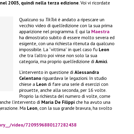
 nel 2003, quindi nella terza edizione
. Voi vi ricordate
Qualcuno su
TikTok
è andato a ripescare un
vecchio video di quell’edizione con la sua prima
apparizione nel programma. E qui la
Maestra
ha dimostrato subito di essere molto severa ed
esigente, con una richiesta ritenuta da qualcuno
impossibile. La “vittima” in quel caso fu
Leon
che tra l’altro poi vinse non solo la sua
categoria, ma proprio quell’edizione di
Amici
.
L’intervento in questione di
Alessandra
Celentano
riguardava le legazioni. In studio
chiese a
Leon
di fare una serie di esercizi con
pirouette, anche alla seconda, per 16 volte.
Proprio la richiesta del numero di volte, come
anche l’intervento di
Maria De Filippi
che ha avuto una
agerazione. Ma
Leon
, con la sua grande bravura, ha svolto
ory__/video/7209596880127282438