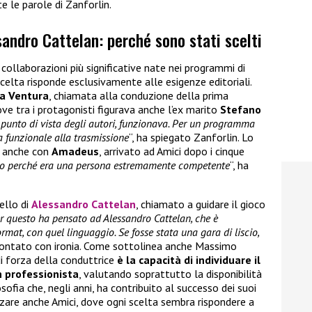
e le parole di Zanforlin.
andro Cattelan: perché sono stati scelti
 collaborazioni più significative nate nei programmi di
scelta risponde esclusivamente alle esigenze editoriali.
a Ventura
, chiamata alla conduzione della prima
ove tra i protagonisti figurava anche l’ex marito
Stefano
 punto di vista degli autori, funzionava. Per un programma
ra funzionale alla trasmissione
“, ha spiegato Zanforlin. Lo
o anche con
Amadeus
, arrivato ad Amici dopo i cinque
o perché era una persona estremamente competente
“, ha
uello di
Alessandro Cattelan
, chiamato a guidare il gioco
er questo ha pensato ad Alessandro Cattelan, che è
ormat, con quel linguaggio. Se fosse stata una gara di liscio,
ccontato con ironia. Come sottolinea anche Massimo
di forza della conduttrice
è la capacità di individuare il
 professionista
, valutando soprattutto la disponibilità
sofia che, negli anni, ha contribuito al successo dei suoi
zare anche Amici, dove ogni scelta sembra rispondere a