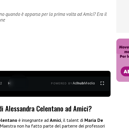
no quando è apparsa per la prima volta ad Amici? Era il
one
Ad
hub
Media
/
2
POWERED BY
 di Alessandra Celentano ad Amici?
elentano
è insegnante ad
Amici
, il talent di
Maria De
Maestra non ha fatto parte del parterre dei professori