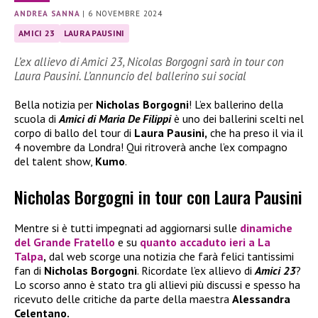
ANDREA SANNA
|
6 NOVEMBRE 2024
AMICI 23
LAURA PAUSINI
L’ex allievo di Amici 23, Nicolas Borgogni sarà in tour con
Laura Pausini. L’annuncio del ballerino sui social
Bella notizia per
Nicholas Borgogni
! L’ex ballerino della
scuola di
Amici di Maria De Filippi
è uno dei ballerini scelti nel
corpo di ballo del tour di
Laura Pausini,
che ha preso il via il
4 novembre da Londra! Qui ritroverà anche l’ex compagno
del talent show,
Kumo
.
Nicholas Borgogni in tour con Laura Pausini
Mentre si è tutti impegnati ad aggiornarsi sulle
dinamiche
del
Grande Fratello
e su
quanto accaduto ieri a
La
Talpa
,
dal web scorge una notizia che farà felici tantissimi
fan di
Nicholas Borgogni
. Ricordate l’ex allievo di
Amici 23
?
Lo scorso anno è stato tra gli allievi più discussi e spesso ha
ricevuto delle critiche da parte della maestra
Alessandra
Celentano.