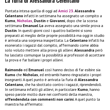
La furia di Alessandra Celentano
Puntata intesa quella di oggi ad
Amici 23
.
Alessandra
Celentano
infatti in settimana ha assegnato un compito a
Kumo
,
Nicholas
,
Dustin
e
Giovanni
, dopo che la scorsa
settimana
Emanuel Lo
aveva assegnato una simile prova a
Dustin
. In questi giorni così i quattro ballerini si sono
preparati al meglio delle proprie possibilità ma oggi in studio
è arrivata una sorpresa inaspettata. La
Celentano
infatti ha
esonerato i ragazzi dal compito, affermando come abbia
solo voluto mettere alla prova gli allievi.
Alessandra
però
ha lasciato comunque la possibilità ai professori di accettare
la prova e far ballare i propri allievi.
Raimondo
ed
Emanuel
così hanno deciso di far esibire sia
Kumo
che
Nicholas
, ed entrambi hanno ringraziato i propri
insegnanti. A quel punto è arrivata la furia di
Alessandra
Celentano
, che ha sbottato contro i ragazzi, riprendendoli.
In settimana infatti gli allievi, in particolare
Kumo
, hanno
speso parole molto dure nei confronti della maestra,
offendendola con commenti non carini
. A quel punto la
maestra ha affermato: