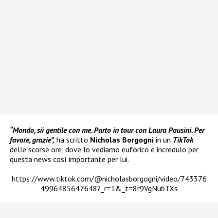
“Mondo, sii gentile con me. Parto in tour con Laura Pausini. Per
favore, grazie”,
ha scritto
Nicholas Borgogni
in un
TikTok
delle scorse ore, dove lo vediamo euforico e incredulo per
questa news così importante per lui.
https://www.tiktok.com/@nicholasborgogni/video/743376
4996485647648?_r=1&_t=8r9VgNubTXs