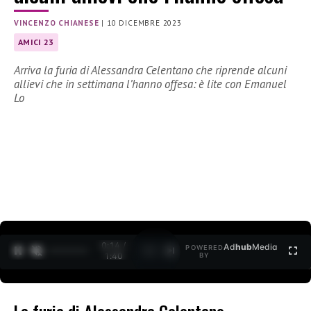
VINCENZO CHIANESE
|
10 DICEMBRE 2023
AMICI 23
Arriva la furia di Alessandra Celentano che riprende alcuni
allievi che in settimana l’hanno offesa: è lite con Emanuel
Lo
0:15 /
Ad
hub
Media
POWERED
1
/
2
1:40
BY