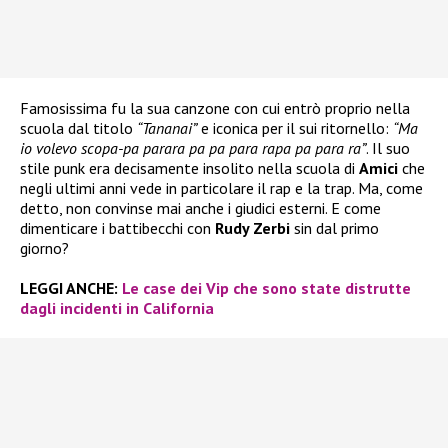
Famosissima fu la sua canzone con cui entrò proprio nella
scuola dal titolo
“Tananai”
e iconica per il sui ritornello:
“Ma
io volevo scopa-pa parara pa pa para rapa pa para ra”
. Il suo
stile punk era decisamente insolito nella scuola di
Amici
che
negli ultimi anni vede in particolare il rap e la trap. Ma, come
detto, non convinse mai anche i giudici esterni. E come
dimenticare i battibecchi con
Rudy Zerbi
sin dal primo
giorno?
LEGGI ANCHE:
Le case dei Vip che sono state distrutte
dagli incidenti in California