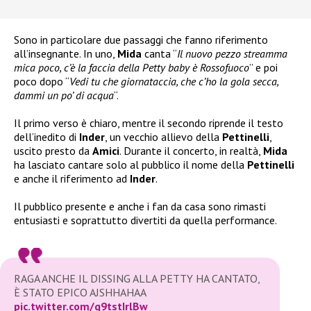
Sono in particolare due passaggi che fanno riferimento
all’insegnante. In uno,
Mida
canta “
Il nuovo pezzo streamma
mica poco, c’è la faccia della Petty baby è Rossofuoco
” e poi
poco dopo “
Vedi tu che giornataccia, che c’ho la gola secca,
dammi un po’ di acqua
“.
Il primo verso è chiaro, mentre il secondo riprende il testo
dell’inedito di
Inder
, un vecchio allievo della
Pettinelli
,
uscito presto da
Amici
. Durante il concerto, in realtà,
Mida
ha lasciato cantare solo al pubblico il nome della
Pettinelli
e anche il riferimento ad
Inder
.
Il pubblico presente e anche i fan da casa sono rimasti
entusiasti e soprattutto divertiti da quella performance.
RAGA ANCHE IL DISSING ALLA PETTY HA CANTATO,
È STATO EPICO AJSHHAHAA
pic.twitter.com/q9tstIrlBw