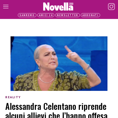
SANREMO
AMICI 24
NEWSLETTER
ABBONATI
REALITY
Alessandra Celentano riprende
alcuni allievi che l’hanno offesa