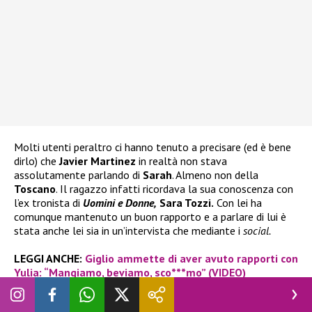
Molti utenti peraltro ci hanno tenuto a precisare (ed è bene
dirlo) che
Javier Martinez
in realtà non stava
assolutamente parlando di
Sarah
. Almeno non della
Toscano
. Il ragazzo infatti ricordava la sua conoscenza con
l’ex tronista di
Uomini e Donne,
Sara Tozzi.
Con lei ha
comunque mantenuto un buon rapporto e a parlare di lui è
stata anche lei sia in un’intervista che mediante i
social.
LEGGI ANCHE:
Giglio ammette di aver avuto rapporti con
Yulia: “Mangiamo, beviamo, sco***mo” (VIDEO)
Dunque per chi si stesse facendo castelli per aria e magari