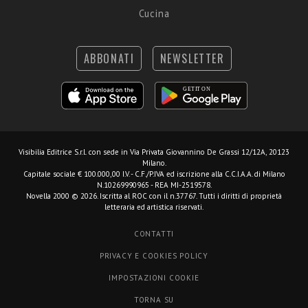
Cucina
ABBONATI
NEWSLETTER
Visibilia Editrice S.r.l.
con sede in Via Privata Giovannino De Grassi 12/12A, 20123
Milano.
Capitale sociale € 100.000,00 I.V. - C.F./P.IVA ed iscrizione alla C.C.I.A.A. di Milano
N.10269990965 - REA MI-2519578.
Novella 2000 © 2026. Iscritta al ROC con il n.37767. Tutti i diritti di proprietà
letteraria ed artistica riservati.
CONTATTI
PRIVACY E COOKIES POLICY
IMPOSTAZIONI COOKIE
TORNA SU