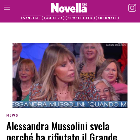
SANREMO
AMICI 24
NEWSLETTER
ABBONATI
NEWS
Alessandra Mussolini svela
perché ha rifiutato il Grande