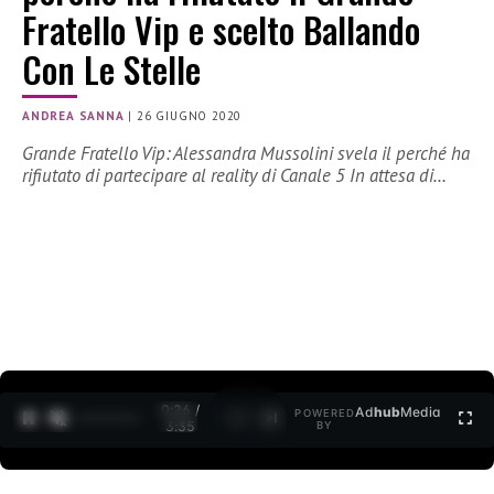
Fratello Vip e scelto Ballando
Con Le Stelle
ANDREA SANNA
|
26 GIUGNO 2020
Grande Fratello Vip: Alessandra Mussolini svela il perché ha
rifiutato di partecipare al reality di Canale 5 In attesa di…
0:27 /
Ad
hub
Media
POWERED
1
/
2
3:35
BY