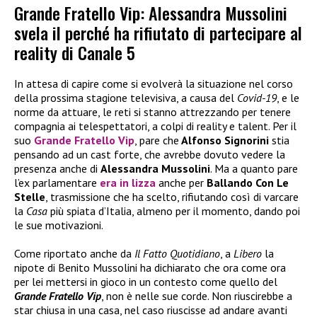
Grande Fratello Vip: Alessandra Mussolini
svela il perché ha rifiutato di partecipare al
reality di Canale 5
In attesa di capire come si evolverà la situazione nel corso
della prossima stagione televisiva, a causa del
Covid-19
, e le
norme da attuare, le reti si stanno attrezzando per tenere
compagnia ai telespettatori, a colpi di reality e talent. Per il
suo
Grande Fratello Vip
, pare che
Alfonso Signorini
stia
pensando ad un cast forte, che avrebbe dovuto vedere la
presenza anche di
Alessandra Mussolini
. Ma a quanto pare
l’ex parlamentare
era in lizza
anche per
Ballando Con Le
Stelle
, trasmissione che ha scelto, rifiutando così di varcare
la
Casa
più spiata d’Italia, almeno per il momento, dando poi
le sue motivazioni.
Come riportato anche da
Il Fatto Quotidiano
, a
Libero
la
nipote di Benito Mussolini ha dichiarato che ora come ora
per lei mettersi in gioco in un contesto come quello del
Grande Fratello Vip
, non è nelle sue corde. Non riuscirebbe a
star chiusa in una casa, nel caso riuscisse ad andare avanti