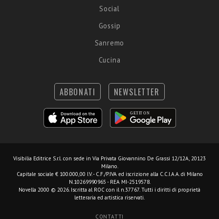
Social
Gossip
Sanremo
Cucina
ABBONATI
NEWSLETTER
Visibilia Editrice S.r.l.
con sede in Via Privata Giovannino De Grassi 12/12A, 20123
Milano.
Capitale sociale € 100.000,00 I.V. - C.F./P.IVA ed iscrizione alla C.C.I.A.A. di Milano
N.10269990965 - REA MI-2519578.
Novella 2000 © 2026. Iscritta al ROC con il n.37767. Tutti i diritti di proprietà
letteraria ed artistica riservati.
CONTATTI