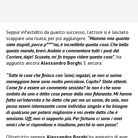
Seppur infastidito da quanto successo, l’attore si è lasciato
scappare una risata, per poi aggiungere:
“Mamma mia quanto
siete stupidi, porca p****na, è incredibile questa cosa. Che bello
questo mondo, bravi. Andate a commentare tutti i post del
Corriere, daje! Scusate, mi fa troppo ridere questa cosa”
, ha
aggiunto ancora
Alessandro Borghi
. E ancora:
“Tutte le cose che finisco con ‘ismo’, ragazzi, se non si sanno
maneggiare bene sono molto pericolose. Capito? State attenti.
Come fa a essere un commento sessista? Io non è che sono
andato da uno e detto cosa penso della mia fidanzata. Mi hanno
fatto un’intervista e ho detto che per me un uomo, da solo, non
possa essere interessante come individuo singolo e ha bisogno
di qualcuno per potersi migliorare e voi avete detto che è
sessismo. Uff, non vi sopporto più. Per fortuna ci sono i miei
amici che vi rispondono e insultano, perché io non posso”.
Oltretutto sempre
Alessandro Borghi
ha aggiunto di aver