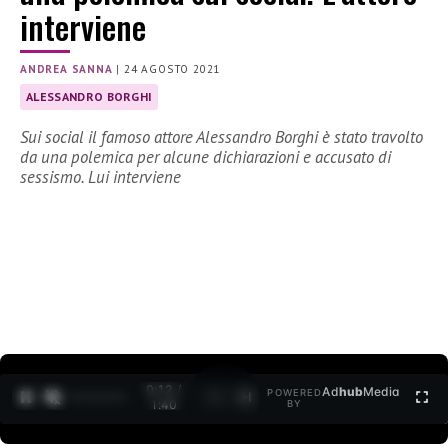
interviene
ANDREA SANNA
|
24 AGOSTO 2021
ALESSANDRO BORGHI
Sui social il famoso attore Alessandro Borghi è stato travolto
da una polemica per alcune dichiarazioni e accusato di
sessismo. Lui interviene
0:12 /
Ad
hub
Media
POWERED
1
/
2
1:40
BY