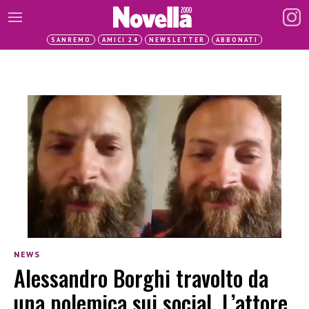
SANREMO
AMICI 24
NEWSLETTER
ABBONATI
NEWS
Alessandro Borghi travolto da
una polemica sui social. L’attore