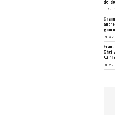
del d
LUCREZ
Grana
anche
gour
REDAZI
Franc
Chef 
sa di
REDAZI