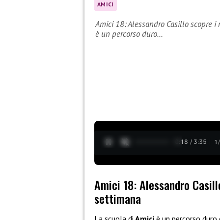
AMICI
Amici 18: Alessandro Casillo scopre i
è un percorso duro…
0:19 / 3:35
1
Amici 18: Alessandro Casill
settimana
La scuola di
Amici
è un percorso duro 