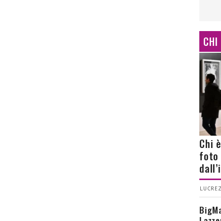
CHI
Chi 
foto
dall
LUCREZ
BigMa
Lazze