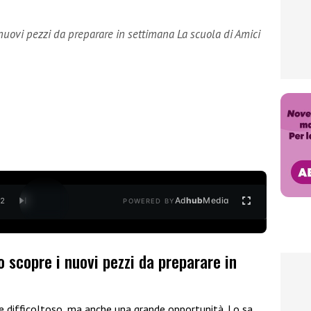
 nuovi pezzi da preparare in settimana La scuola di Amici
Ad
hub
Media
/
2
POWERED BY
o scopre i nuovi pezzi da preparare in
e difficoltoso, ma anche una grande opportunità. Lo sa