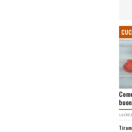
CUC
Come
buon
LUCREZ
Tiram