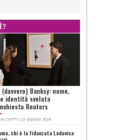
 È?
è (davvero) Banksy: nome,
 e identità svelata
’inchiesta Reuters
IA CIOTTI | 13 GIUGNO 2026
ma, chi è la fidanzata Lodovica
rini