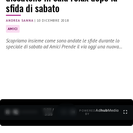
sfida di sabato
ANDREA SANNA
|
10 DICEMBRE 2018
AMICI
Scopriamo insieme come sono andate le sfide durante lo
speciale di sabato ad Amici Prende il via oggi una nuova…
0:30 /
Ad
hub
Media
POWERED
1
/
2
3:35
BY