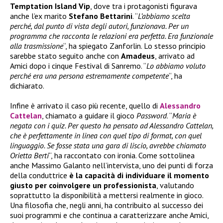
Temptation Island Vip
, dove tra i protagonisti figurava
anche l’ex marito
Stefano Bettarini
. “
L’abbiamo scelta
perché, dal punto di vista degli autori, funzionava. Per un
programma che racconta le relazioni era perfetta. Era funzionale
alla trasmissione
“, ha spiegato Zanforlin. Lo stesso principio
sarebbe stato seguito anche con
Amadeus
, arrivato ad
Amici dopo i cinque Festival di Sanremo. “
Lo abbiamo voluto
perché era una persona estremamente competente
“, ha
dichiarato.
Infine è arrivato il caso più recente, quello di
Alessandro
Cattelan
, chiamato a guidare il gioco
Password
. “
Maria è
negata con i quiz. Per questo ha pensato ad Alessandro Cattelan,
che è perfettamente in linea con quel tipo di format, con quel
linguaggio. Se fosse stata una gara di liscio, avrebbe chiamato
Orietta Berti
“, ha raccontato con ironia. Come sottolinea
anche Massimo Galanto nell’intervista, uno dei punti di forza
della conduttrice
è la capacità di individuare il momento
giusto per coinvolgere un professionista
, valutando
soprattutto la disponibilità a mettersi realmente in gioco.
Una filosofia che, negli anni, ha contribuito al successo dei
suoi programmi e che continua a caratterizzare anche Amici,