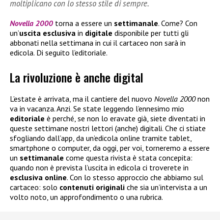
moltiplicano con lo stesso stile di sempre.
Novella 2000
torna a essere un
settimanale
. Come? Con
un’
uscita esclusiva
in
digitale
disponibile per tutti gli
abbonati nella settimana in cui il cartaceo non sarà in
edicola. Di seguito l’editoriale.
La rivoluzione è anche digital
L’estate è arrivata, ma il cantiere del nuovo
Novella 2000
non
va in vacanza. Anzi. Se state leggendo l’ennesimo mio
editoriale
è perché, se non lo eravate già, siete diventati in
queste settimane nostri lettori (anche) digitali. Che ci stiate
sfogliando dall’app, da un’edicola online tramite tablet,
smartphone o computer, da oggi, per voi, torneremo a essere
un
settimanale
come questa rivista è stata concepita:
quando non è prevista l’uscita in edicola ci troverete in
esclusiva
online
. Con lo stesso approccio che abbiamo sul
cartaceo: solo
contenuti
originali
che sia un’intervista a un
volto noto, un approfondimento o una rubrica.