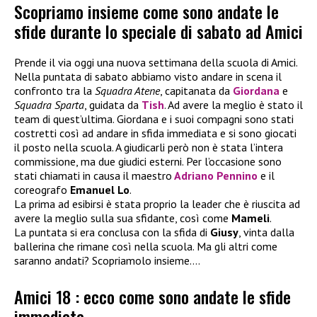
Scopriamo insieme come sono andate le
sfide durante lo speciale di sabato ad Amici
Prende il via oggi una nuova settimana della scuola di Amici.
Nella puntata di sabato abbiamo visto andare in scena il
confronto tra la
Squadra Atene
, capitanata da
Giordana
e
Squadra Sparta
, guidata da
Tish
. Ad avere la meglio è stato il
team di quest’ultima. Giordana e i suoi compagni sono stati
costretti così ad andare in sfida immediata e si sono giocati
il posto nella scuola. A giudicarli però non è stata l’intera
commissione, ma due giudici esterni. Per l’occasione sono
stati chiamati in causa il maestro
Adriano Pennino
e il
coreografo
Emanuel Lo
.
La prima ad esibirsi è stata proprio la leader che è riuscita ad
avere la meglio sulla sua sfidante, così come
Mameli
.
La puntata si era conclusa con la sfida di
Giusy
, vinta dalla
ballerina che rimane così nella scuola. Ma gli altri come
saranno andati? Scopriamolo insieme….
Amici 18 : ecco come sono andate le sfide
immediate