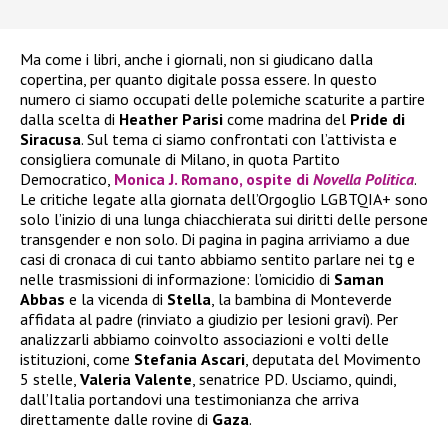
Ma come i libri, anche i giornali, non si giudicano dalla
copertina, per quanto digitale possa essere. In questo
numero ci siamo occupati delle polemiche scaturite a partire
dalla scelta di
Heather
Parisi
come madrina del
Pride di
Siracusa
. Sul tema ci siamo confrontati con l’attivista e
consigliera comunale di Milano, in quota Partito
Democratico,
Monica J. Romano, ospite di
Novella Politica
.
Le critiche legate alla giornata dell’Orgoglio LGBTQIA+ sono
solo l’inizio di una lunga chiacchierata sui diritti delle persone
transgender e non solo. Di pagina in pagina arriviamo a due
casi di cronaca di cui tanto abbiamo sentito parlare nei tg e
nelle trasmissioni di informazione: l’omicidio di
Saman
Abbas
e la vicenda di
Stella
, la bambina di Monteverde
affidata al padre (rinviato a giudizio per lesioni gravi). Per
analizzarli abbiamo coinvolto associazioni e volti delle
istituzioni, come
Stefania
Ascari
, deputata del Movimento
5 stelle,
Valeria
Valente
, senatrice PD. Usciamo, quindi,
dall’Italia portandovi una testimonianza che arriva
direttamente dalle rovine di
Gaza
.