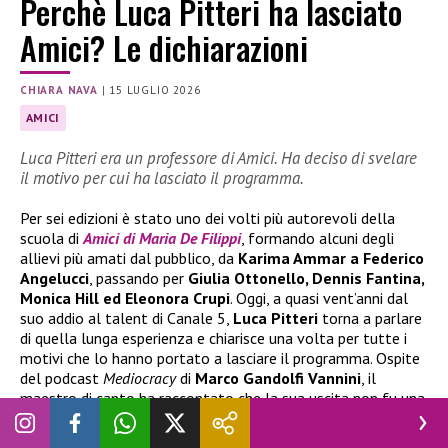
Perchè Luca Pitteri ha lasciato
Amici? Le dichiarazioni
CHIARA NAVA
|
15 LUGLIO 2026
AMICI
Luca Pitteri era un professore di Amici. Ha deciso di svelare
il motivo per cui ha lasciato il programma.
Per sei edizioni è stato uno dei volti più autorevoli della
scuola di
Amici di Maria De Filippi
, formando alcuni degli
allievi più amati dal pubblico, da
Karima Ammar a Federico
Angelucci
, passando per
Giulia Ottonello, Dennis Fantina,
Monica Hill ed Eleonora Crupi
. Oggi, a quasi vent’anni dal
suo addio al talent di Canale 5,
Luca Pitteri
torna a parlare
di quella lunga esperienza e chiarisce una volta per tutte i
motivi che lo hanno portato a lasciare il programma. Ospite
del podcast
Mediocracy
di
Marco Gandolfi Vannini
, il
maestro di canto ha raccontato che la sua uscita non fu una
decisione imposta dalla produzione, ma una scelta maturata
dopo aver percepito un cambiamento nella direzione del