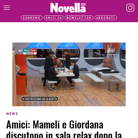
SANREMO
AMICI 24
NEWSLETTER
ABBONATI
NEWS
Amici: Mameli e Giordana
discutono in sala relax dopo la