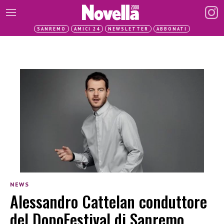
SANREMO
AMICI 24
NEWSLETTER
ABBONATI
NEWS
Alessandro Cattelan conduttore
del DopoFestival di Sanremo