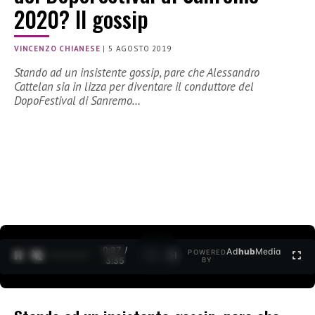
2020? Il gossip
VINCENZO CHIANESE
|
5 AGOSTO 2019
Stando ad un insistente gossip, pare che Alessandro
Cattelan sia in lizza per diventare il conduttore del
DopoFestival di Sanremo…
0:27 /
Ad
hub
Media
POWERED
1
/
2
3:35
BY