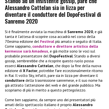
Stando ad un insistente gossip, pare che
Alessandro Cattelan sia in lizza per
diventare il conduttore del DopoFestival di
Sanremo 2020
Si è finalmente avviata la macchina di
Sanremo 2020
, e già
tanta è l’attesa di scoprire cosa accadrà nel corso della
70esima edizione del
Festival
più amato e seguito di Italia.
Come sappiamo,
conduttore
e
direttore artistico
della
kermesse sarà
Amadeus
, e già molte sono le voci sul
probabile presentatore del
DopoFestival
. Stando a diversi
gossip, sembrerebbe che a ricoprire questo ruolo possa
esserci
Alessandro Cattelan
, che dopo la fine della nuova
edizione di
X Factor
, potrebbe fare eccezionalmente ritorno
in Rai. Il volto Sky, infatti, pare sia in lizza per diventare il
conduttore
della trasmissione sanremese, e il suo nome ha
già attirato l’attenzione del web e del grande pubblico. Ma
scopriamo di più in merito a questo pettegolezzo.
Come ben sappiamo, da sempre uno dei presentatori più
amati dello spettacolo italiano è proprio
Alessandro