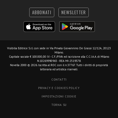
ABBONATI
NEWSLETTER
Visibilia Editrice S.r.l.
con sede in Via Privata Giovannino De Grassi 12/12A, 20123
Milano.
Capitale sociale € 100.000,00 I.V. - C.F./P.IVA ed iscrizione alla C.C.I.A.A. di Milano
N.10269990965 - REA MI-2519578.
Novella 2000 © 2026. Iscritta al ROC con il n.37767. Tutti i diritti di proprietà
letteraria ed artistica riservati.
CONTATTI
PRIVACY E COOKIES POLICY
IMPOSTAZIONI COOKIE
TORNA SU