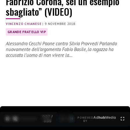
Fabrizio Corona, sei un esempio
sbagliato” (VIDEO)
VINCENZO CHIANESE
|
9 NOVEMBRE 2018
GRANDE FRATELLO VIP
Alessandro Cecchi Paone contro Silvia Provvedi Parlando
nuovamente dell’argomento Fabio Basile, la ragazza ha
accusato l’uomo di non vivere la…
0:27 /
Ad
hub
Media
POWERED
1
/
2
3:35
BY