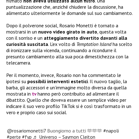
filmato
non aveva utilizzato alcun filtro
. Una
puntualizzazione che, anziché chiudere la discussione, ha
alimentato ulteriormente le domande sul suo cambiamento.
Dopo il polverone social, Rosario Monetti è tornato a
mostrarsi in un
nuovo video girato in auto
, questa volta
con il sorriso e un
atteggiamento divertito davanti alla
curiosità suscitata
. L’ex volto di
Temptation Island
ha scelto
di ironizzare sulla vicenda, continuando a ricondurre il
presunto cambiamento alla sua poca dimestichezza con la
telecamera.
Per il momento, invece, Rosario non ha commentato le
ipotesi su
possibili interventi estetici
. Il nuovo taglio, la
barba, gli accessori e un’immagine molto diversa da quella
mostrata in
tv
hanno però contribuito ad alimentare il
dibattito. Quello che doveva essere un semplice video per
indicare il suo vero profilo TikTok si è così trasformato in un
vero e proprio caso sui social.
@rosariomonetti7
Buongiorno a tutti 🫶🫶🫶
#napoli
#perte
#fyp
♬ Universo – Saymon Cleiton