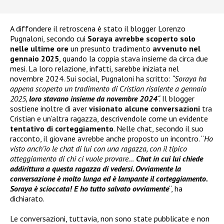
A diffondere il retroscena è stato il blogger Lorenzo
Pugnaloni, secondo cui
Soraya avrebbe scoperto solo
nelle ultime ore
un presunto tradimento
avvenuto nel
gennaio 2025
, quando la coppia stava insieme da circa due
mesi. La loro relazione, infatti, sarebbe iniziata nel
novembre 2024. Sui social, Pugnaloni ha scritto:
“Soraya ha
appena scoperto un tradimento di Cristian risalente a gennaio
2025,
loro stavano insieme da novembre 2024
“.
Il blogger
sostiene inoltre di aver
visionato alcune conversazioni
tra
Cristian e un’altra ragazza, descrivendole come un evidente
tentativo di corteggiamento
. Nelle chat, secondo il suo
racconto, il giovane avrebbe anche proposto un incontro. “
Ho
visto anch’io le chat di lui con una ragazza, con il tipico
atteggiamento di chi ci vuole provare…
Chat in cui lui chiede
addirittura a questa ragazza di vedersi. Ovviamente la
conversazione è molto lunga ed è lampante il corteggiamento.
Soraya è scioccata! E ho tutto salvato ovviamente
“, ha
dichiarato.
Le conversazioni, tuttavia, non sono state pubblicate e non