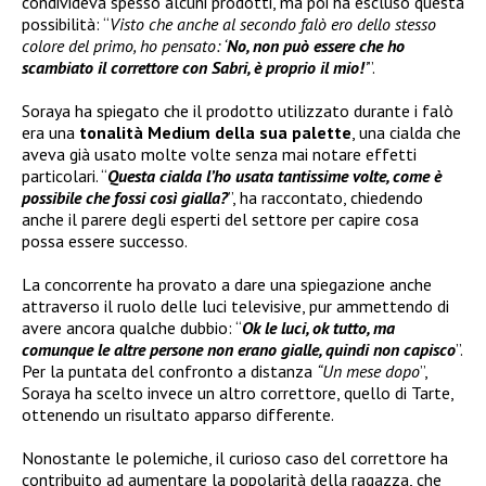
condivideva spesso alcuni prodotti, ma poi ha escluso questa
possibilità: “
Visto che anche al secondo falò ero dello stesso
colore del primo, ho pensato: ‘
No, non può essere che ho
scambiato il correttore con Sabri, è proprio il mio!
’
”.
Soraya ha spiegato che il prodotto utilizzato durante i falò
era una
tonalità Medium della sua palette
, una cialda che
aveva già usato molte volte senza mai notare effetti
particolari. “
Questa cialda l’ho usata tantissime volte, come è
possibile che fossi così gialla?
”, ha raccontato, chiedendo
anche il parere degli esperti del settore per capire cosa
possa essere successo.
La concorrente ha provato a dare una spiegazione anche
attraverso il ruolo delle luci televisive, pur ammettendo di
avere ancora qualche dubbio: “
Ok le luci, ok tutto, ma
comunque le altre persone non erano gialle, quindi non capisco
”.
Per la puntata del confronto a distanza
“Un mese dopo
”,
Soraya ha scelto invece un altro correttore, quello di Tarte,
ottenendo un risultato apparso differente.
Nonostante le polemiche, il curioso caso del correttore ha
contribuito ad aumentare la popolarità della ragazza, che