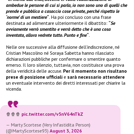
ambedue le persone di cui si parla, io non sono uno di quelli che
prende e pubblica a casaccio cose private, perché rispetto le
‘norme’ di un mestiere
“
. Ha poi concluso con una frase
destinata ad alimentare ulteriormente il dibattito:
“
Se
ovviamente verrò smentito e verrà detto che è una cosa
inventata, allora vedrete tutto. Punto e fine
“
.
Nelle ore successive alla diffusione dell’indiscrezione, né
Cristian Mascolino né Soraya Sabetta hanno rilasciato
dichiarazioni pubbliche per confermare o smentire quanto
emerso. Il loro silenzio, tuttavia, non costituisce una prova
della veridicità delle accuse.
Per il momento non risultano
prese di posizione ufficiali
e
sarà necessario attendere
un eventuale intervento dei diretti interessati per chiarire la
vicenda.
🍿🍿🍿
pic.twitter.com/v5nV64nTkZ
— Marty Scortese (Very Infastidita Person)
(@MartyScortese93)
August 3, 2026