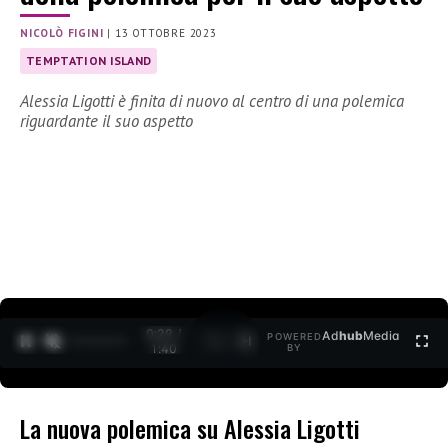
NICOLÒ FIGINI
|
13 OTTOBRE 2023
TEMPTATION ISLAND
Alessia Ligotti è finita di nuovo al centro di una polemica
riguardante il suo aspetto
0:30 /
Ad
hub
Media
POWERED
1
/
2
1:40
BY
La nuova polemica su Alessia Ligotti