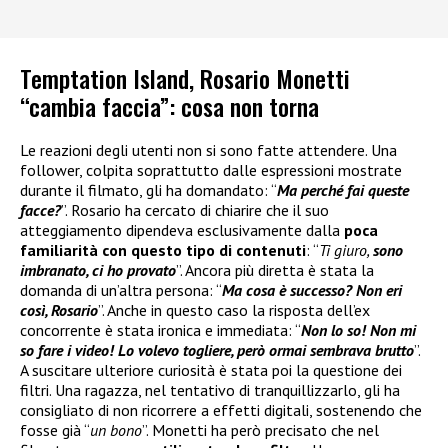
Temptation Island, Rosario Monetti
“cambia faccia”: cosa non torna
Le reazioni degli utenti non si sono fatte attendere. Una
follower, colpita soprattutto dalle espressioni mostrate
durante il filmato, gli ha domandato: “
Ma perché fai queste
facce?
”. Rosario ha cercato di chiarire che il suo
atteggiamento dipendeva esclusivamente dalla
poca
familiarità con questo tipo di contenuti
: “
Ti giuro,
sono
imbranato, ci ho provato
”. Ancora più diretta è stata la
domanda di un’altra persona: “
Ma cosa è successo? Non eri
così, Rosario
”. Anche in questo caso la risposta dell’ex
concorrente è stata ironica e immediata: “
Non lo so! Non mi
so fare i video! Lo volevo togliere, però ormai sembrava brutto
”.
A suscitare ulteriore curiosità è stata poi la questione dei
filtri. Una ragazza, nel tentativo di tranquillizzarlo, gli ha
consigliato di non ricorrere a effetti digitali, sostenendo che
fosse già “
un bono
”. Monetti ha però precisato che nel