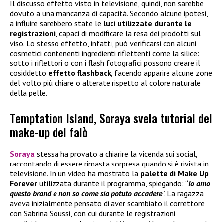
Il discusso effetto visto in televisione, quindi, non sarebbe
dovuto a una mancanza di capacità. Secondo alcune ipotesi,
a influire sarebbero state le
luci utilizzate durante le
registrazioni
, capaci di modificare la resa dei prodotti sul
viso. Lo stesso effetto, infatti, può verificarsi con alcuni
cosmetici contenenti ingredienti riflettenti come la silice:
sotto i riflettori o con i flash fotografici possono creare il
cosiddetto
effetto flashback
, facendo apparire alcune zone
del volto più chiare o alterate rispetto al colore naturale
della pelle.
Temptation Island, Soraya svela tutorial del
make-up del falò
Soraya
stessa ha provato a chiarire la vicenda sui social,
raccontando di essere rimasta sorpresa quando si è rivista in
televisione. In un video ha mostrato la
palette di
Make Up
Forever
utilizzata durante il programma, spiegando: “
Io amo
questo brand e non so come sia potuto accadere
”. La ragazza
aveva inizialmente pensato di aver scambiato il correttore
con Sabrina Soussi, con cui durante le registrazioni