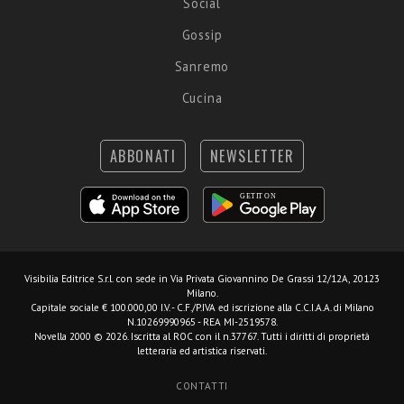
Social
Gossip
Sanremo
Cucina
ABBONATI
NEWSLETTER
Visibilia Editrice S.r.l.
con sede in Via Privata Giovannino De Grassi 12/12A, 20123
Milano.
Capitale sociale € 100.000,00 I.V. - C.F./P.IVA ed iscrizione alla C.C.I.A.A. di Milano
N.10269990965 - REA MI-2519578.
Novella 2000 © 2026. Iscritta al ROC con il n.37767. Tutti i diritti di proprietà
letteraria ed artistica riservati.
CONTATTI