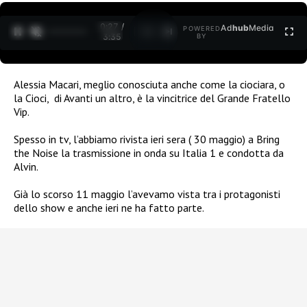
0:27 /
Ad
hub
Media
POWERED
1
/
2
3:35
BY
Alessia Macari, meglio conosciuta anche come la ciociara, o
la Cioci,
di Avanti un altro, è la vincitrice del Grande Fratello
Vip.
Spesso in tv, l’abbiamo rivista ieri sera ( 30 maggio) a Bring
the Noise la trasmissione in onda su Italia 1 e condotta da
Alvin.
Già lo scorso 11 maggio l’avevamo vista tra i protagonisti
dello show e anche ieri ne ha fatto parte.