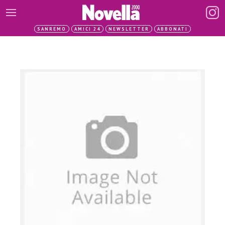
SANREMO
AMICI 24
NEWSLETTER
ABBONATI