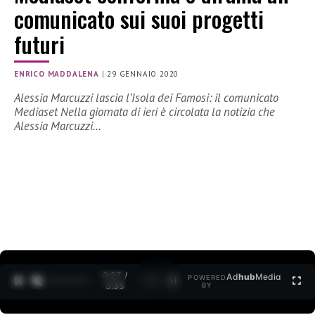
comunicato sui suoi progetti
futuri
ENRICO MADDALENA
|
29 GENNAIO 2020
Alessia Marcuzzi lascia l’Isola dei Famosi: il comunicato
Mediaset Nella giornata di ieri è circolata la notizia che
Alessia Marcuzzi…
0:27 /
Ad
hub
Media
POWERED
1
/
2
3:35
BY