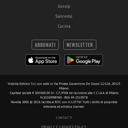
Gossip
Sanremo
Cucina
ABBONATI
NEWSLETTER
Visibilia Editrice S.r.l.
con sede in Via Privata Giovannino De Grassi 12/12A, 20123
Milano.
Capitale sociale € 100.000,00 I.V. - C.F./P.IVA ed iscrizione alla C.C.I.A.A. di Milano
N.10269990965 - REA MI-2519578.
Novella 2000 © 2026. Iscritta al ROC con il n.37767. Tutti i diritti di proprietà
letteraria ed artistica riservati.
CONTATTI
PRIVACY E COOKIES POLICY