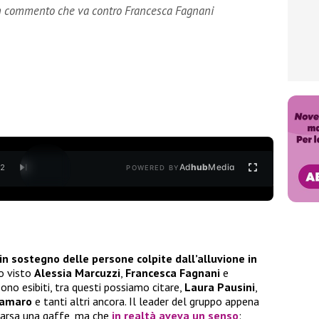
un commento che va contro Francesca Fagnani
Ad
hub
Media
/
2
POWERED BY
in sostegno delle persone colpite dall’alluvione in
o visto
Alessia Marcuzzi
,
Francesca Fagnani
e
i sono esibiti, tra questi possiamo citare,
Laura Pausini
,
ramaro
e tanti altri ancora. Il leader del gruppo appena
 parsa una gaffe, ma che
in realtà aveva un senso
: