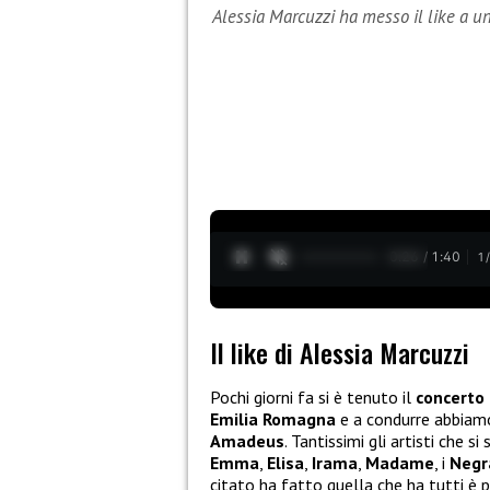
Alessia Marcuzzi ha messo il like a 
0:27 / 1:40
1
Il like di Alessia Marcuzzi
Pochi giorni fa si è tenuto il
concerto 
Emilia Romagna
e a condurre abbiam
Amadeus
. Tantissimi gli artisti che s
Emma
,
Elisa
,
Irama
,
Madame
, i
Neg
citato ha fatto quella che ha tutti è