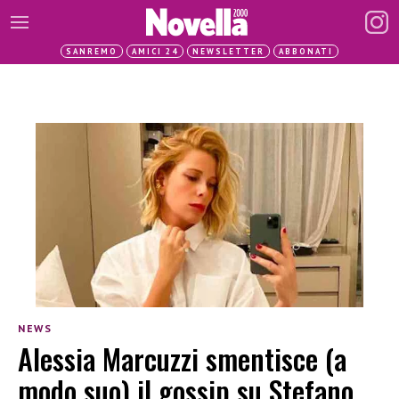
SANREMO
AMICI 24
NEWSLETTER
ABBONATI
NEWS
Alessia Marcuzzi smentisce (a
modo suo) il gossip su Stefano