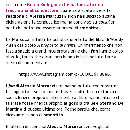
così come
Belen Rodriguez
che ha lanciato una
frecciatina
al conduttore
, quale sarà stata invece la
reazione
di
Alessia Marcuzzi
? Non ha rilasciato alcuna
dichiarazione la conduttrice ma ha condiviso sui
social
un
post che potrebbe essere sinonimo di
smentita.
La
Marcuzzi
, infatti, ha pubblica una foto del libro di Woody
Allen dal titolo
‘A proposito di niente’.
Un riferimento che non
lascia spazio a grandi interpretazioni e che i
fan
hanno colto
al volo, tanto che alcuni non hanno infatti potuto fare a
meno di commentare…
https://www.instagram.com/p/CCOKO6TB8eB/
I
fan
di
Alessia Marcuzzi
non hanno potuto che mostrare
lei supporto e sottolineare di aver capito la circostanza e i
suoi silenzi e proprio in riferimento al libro hanno intuito che
la frase fosse riferita proprio al
gossip
tra lei e
Stefano De
Martino
di queste ultime ore. Poche parole che, come
dicevamo, sanno di
smentita.
In attesa di capire se
Alessia Marcuzzi
avrà voglia di