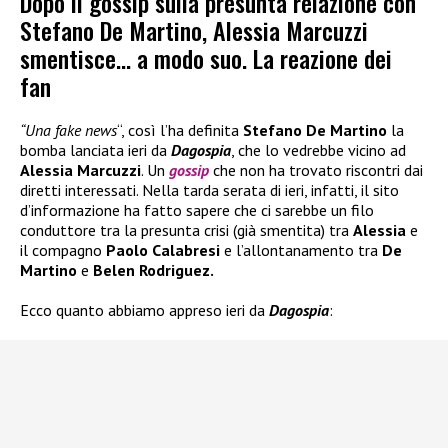
Dopo il gossip sulla presunta relazione con
Stefano De Martino, Alessia Marcuzzi
smentisce… a modo suo. La reazione dei
fan
“Una fake news
“, così l’ha definita
Stefano De Martino
la
bomba lanciata ieri da
Dagospia
, che lo vedrebbe vicino ad
Alessia Marcuzzi
. Un
gossip
che non ha trovato riscontri dai
diretti interessati. Nella tarda serata di ieri, infatti, il sito
d’informazione ha fatto sapere che ci sarebbe un filo
conduttore tra la presunta crisi (già smentita) tra
Alessia
e
il compagno
Paolo Calabresi
e l’allontanamento tra
De
Martino
e
Belen Rodriguez.
Ecco quanto abbiamo appreso ieri da
Dagospia
: