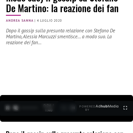
De Martino: la reazione dei fan
ANDREA SANNA
|
4 LUGLIO 2020
Dopo il gossip sulla presunta relazione con Stefano De
Martino, Alessia Marcuzzi smentisce… a modo suo. La
reazione dei fan…
0:27 /
Ad
hub
Media
POWERED
1
/
2
1:40
BY