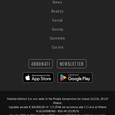
News
Reality
Social
Gossip
Sanremo
Cucina
ABBONATI
NEWSLETTER
Visibilia Editrice S.r.l.
con sede in Via Privata Giovannino De Grassi 12/12A, 20123
Milano.
Capitale sociale € 100.000,00 I.V. - C.F./P.IVA ed iscrizione alla C.C.I.A.A. di Milano
N.10269990965 - REA MI-2519578.