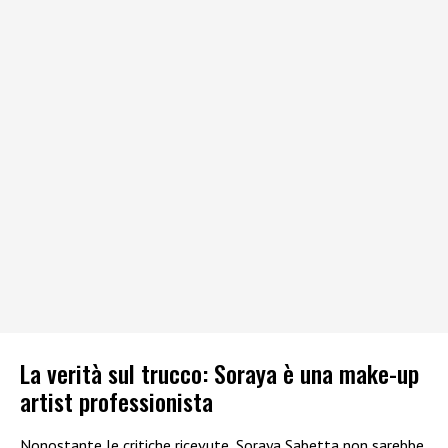
La verità sul trucco: Soraya è una make-up
artist professionista
Nonostante le critiche ricevute, Soraya Sabetta non sarebbe