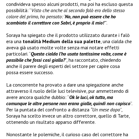
condivideva spesso alcuni prodotti, ma poi ha escluso questa
possibilità: “
Visto che anche al secondo falò ero dello stesso
colore del primo, ho pensato: ‘
No, non può essere che ho
scambiato il correttore con Sabri, è proprio il mio!
’
”.
Soraya ha spiegato che il prodotto utilizzato durante i falò
era una
tonalità Medium della sua palette
, una cialda che
aveva già usato molte volte senza mai notare effetti
particolari. “
Questa cialda l’ho usata tantissime volte, come è
possibile che fossi così gialla?
”, ha raccontato, chiedendo
anche il parere degli esperti del settore per capire cosa
possa essere successo.
La concorrente ha provato a dare una spiegazione anche
attraverso il ruolo delle luci televisive, pur ammettendo di
avere ancora qualche dubbio: “
Ok le luci, ok tutto, ma
comunque le altre persone non erano gialle, quindi non capisco
”.
Per la puntata del confronto a distanza
“Un mese dopo
”,
Soraya ha scelto invece un altro correttore, quello di Tarte,
ottenendo un risultato apparso differente.
Nonostante le polemiche, il curioso caso del correttore ha