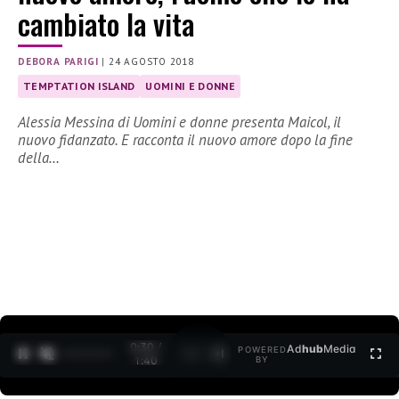
cambiato la vita
DEBORA PARIGI
|
24 AGOSTO 2018
TEMPTATION ISLAND
UOMINI E DONNE
Alessia Messina di Uomini e donne presenta Maicol, il
nuovo fidanzato. E racconta il nuovo amore dopo la fine
della…
0:31 /
Ad
hub
Media
POWERED
1
/
2
1:40
BY