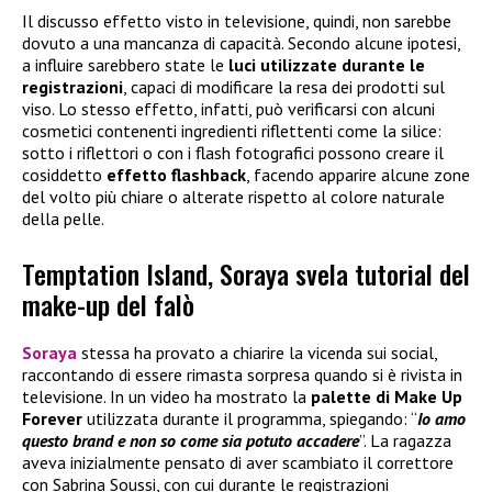
Il discusso effetto visto in televisione, quindi, non sarebbe
dovuto a una mancanza di capacità. Secondo alcune ipotesi,
a influire sarebbero state le
luci utilizzate durante le
registrazioni
, capaci di modificare la resa dei prodotti sul
viso. Lo stesso effetto, infatti, può verificarsi con alcuni
cosmetici contenenti ingredienti riflettenti come la silice:
sotto i riflettori o con i flash fotografici possono creare il
cosiddetto
effetto flashback
, facendo apparire alcune zone
del volto più chiare o alterate rispetto al colore naturale
della pelle.
Temptation Island, Soraya svela tutorial del
make-up del falò
Soraya
stessa ha provato a chiarire la vicenda sui social,
raccontando di essere rimasta sorpresa quando si è rivista in
televisione. In un video ha mostrato la
palette di
Make Up
Forever
utilizzata durante il programma, spiegando: “
Io amo
questo brand e non so come sia potuto accadere
”. La ragazza
aveva inizialmente pensato di aver scambiato il correttore
con Sabrina Soussi, con cui durante le registrazioni