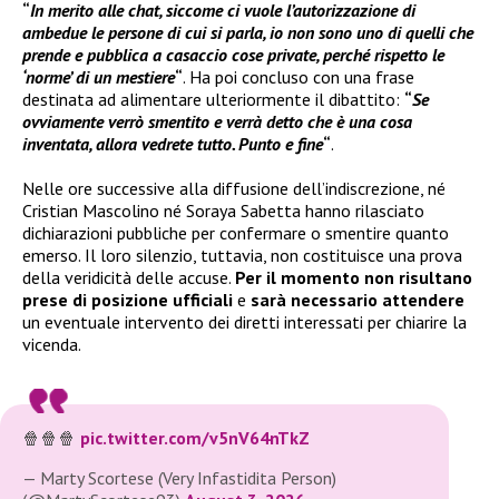
“
In merito alle chat, siccome ci vuole l’autorizzazione di
ambedue le persone di cui si parla, io non sono uno di quelli che
prende e pubblica a casaccio cose private, perché rispetto le
‘norme’ di un mestiere
“
. Ha poi concluso con una frase
destinata ad alimentare ulteriormente il dibattito:
“
Se
ovviamente verrò smentito e verrà detto che è una cosa
inventata, allora vedrete tutto. Punto e fine
“
.
Nelle ore successive alla diffusione dell’indiscrezione, né
Cristian Mascolino né Soraya Sabetta hanno rilasciato
dichiarazioni pubbliche per confermare o smentire quanto
emerso. Il loro silenzio, tuttavia, non costituisce una prova
della veridicità delle accuse.
Per il momento non risultano
prese di posizione ufficiali
e
sarà necessario attendere
un eventuale intervento dei diretti interessati per chiarire la
vicenda.
🍿🍿🍿
pic.twitter.com/v5nV64nTkZ
— Marty Scortese (Very Infastidita Person)