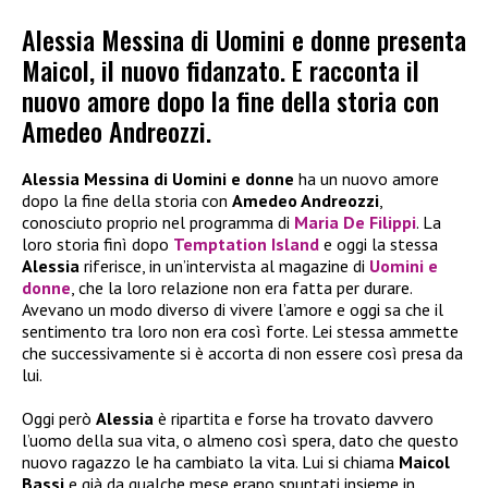
Alessia Messina di Uomini e donne presenta
Maicol, il nuovo fidanzato. E racconta il
nuovo amore dopo la fine della storia con
Amedeo Andreozzi.
Alessia Messina di Uomini e donne
ha un nuovo amore
dopo la fine della storia con
Amedeo Andreozzi
,
conosciuto proprio nel programma di
Maria De Filippi
. La
loro storia finì dopo
Temptation Island
e oggi la stessa
Alessia
riferisce, in un’intervista al magazine di
Uomini e
donne
, che la loro relazione non era fatta per durare.
Avevano un modo diverso di vivere l’amore e oggi sa che il
sentimento tra loro non era così forte. Lei stessa ammette
che successivamente si è accorta di non essere così presa da
lui.
Oggi però
Alessia
è ripartita e forse ha trovato davvero
l’uomo della sua vita, o almeno così spera, dato che questo
nuovo ragazzo le ha cambiato la vita. Lui si chiama
Maicol
Bassi
e già da qualche mese erano spuntati insieme in