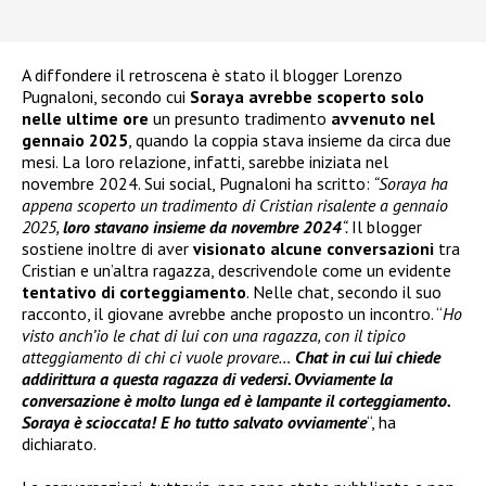
A diffondere il retroscena è stato il blogger Lorenzo
Pugnaloni, secondo cui
Soraya avrebbe scoperto solo
nelle ultime ore
un presunto tradimento
avvenuto nel
gennaio 2025
, quando la coppia stava insieme da circa due
mesi. La loro relazione, infatti, sarebbe iniziata nel
novembre 2024. Sui social, Pugnaloni ha scritto:
“Soraya ha
appena scoperto un tradimento di Cristian risalente a gennaio
2025,
loro stavano insieme da novembre 2024
“.
Il blogger
sostiene inoltre di aver
visionato alcune conversazioni
tra
Cristian e un’altra ragazza, descrivendole come un evidente
tentativo di corteggiamento
. Nelle chat, secondo il suo
racconto, il giovane avrebbe anche proposto un incontro. “
Ho
visto anch’io le chat di lui con una ragazza, con il tipico
atteggiamento di chi ci vuole provare…
Chat in cui lui chiede
addirittura a questa ragazza di vedersi. Ovviamente la
conversazione è molto lunga ed è lampante il corteggiamento.
Soraya è scioccata! E ho tutto salvato ovviamente
“, ha
dichiarato.