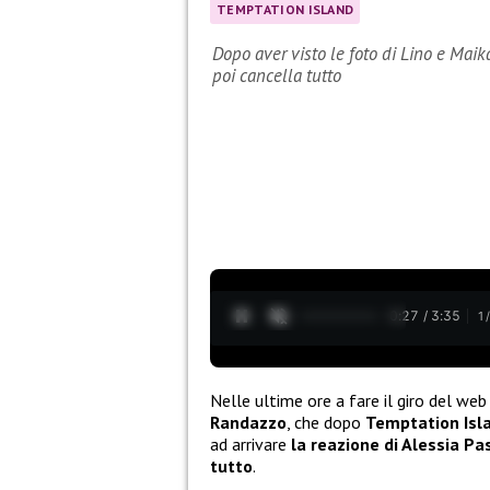
TEMPTATION ISLAND
Dopo aver visto le foto di Lino e Maika
poi cancella tutto
0:28 / 3:35
1
Nelle ultime ore a fare il giro del we
Randazzo
, che dopo
Temptation Isl
ad arrivare
la reazione di Alessia Pa
tutto
.