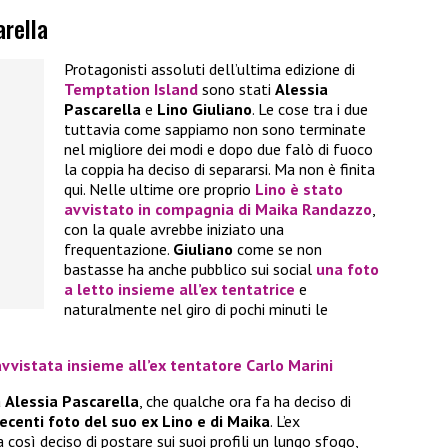
arella
Protagonisti assoluti dell’ultima edizione di
Temptation Island
sono stati
Alessia
Pascarella
e
Lino Giuliano
. Le cose tra i due
tuttavia come sappiamo non sono terminate
nel migliore dei modi e dopo due falò di fuoco
la coppia ha deciso di separarsi. Ma non è finita
qui. Nelle ultime ore proprio
Lino
è stato
avvistato in compagnia di
Maika Randazzo
,
con la quale avrebbe iniziato una
frequentazione.
Giuliano
come se non
bastasse ha anche pubblico sui social
una foto
a letto insieme all’ex tentatrice
e
naturalmente nel giro di pochi minuti le
vvistata insieme all’ex tentatore Carlo Marini
a
Alessia Pascarella
, che qualche ora fa ha deciso di
centi foto del suo ex Lino e di Maika
. L’ex
 così deciso di postare sui suoi profili un lungo sfogo,