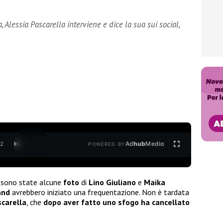
, Alessia Pascarella interviene e dice la sua sui social,
Ad
hub
Media
/
2
POWERED BY
b sono state alcune
foto
di
Lino Giuliano
e
Maika
and
avrebbero iniziato una frequentazione. Non è tardata
scarella
, che
dopo aver fatto uno sfogo ha cancellato