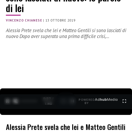
di lei
VINCENZO CHIANESE
|
13 OTTOBRE 2019
Alessia Prete svela che lei e Matteo Gentili si sono lasciati di
nuovo Dopo aver superato una prima difficile crisi,…
0:27 /
Ad
hub
Media
POWERED
1
/
2
1:40
BY
Alessia Prete svela che lei e Matteo Gentili