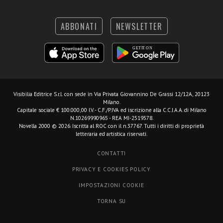
ABBONATI
NEWSLETTER
Visibilia Editrice S.r.l.
con sede in Via Privata Giovannino De Grassi 12/12A, 20123
Milano.
Capitale sociale € 100.000,00 I.V. - C.F./P.IVA ed iscrizione alla C.C.I.A.A. di Milano
N.10269990965 - REA MI-2519578.
Novella 2000 © 2026. Iscritta al ROC con il n.37767. Tutti i diritti di proprietà
letteraria ed artistica riservati.
CONTATTI
PRIVACY E COOKIES POLICY
IMPOSTAZIONI COOKIE
TORNA SU