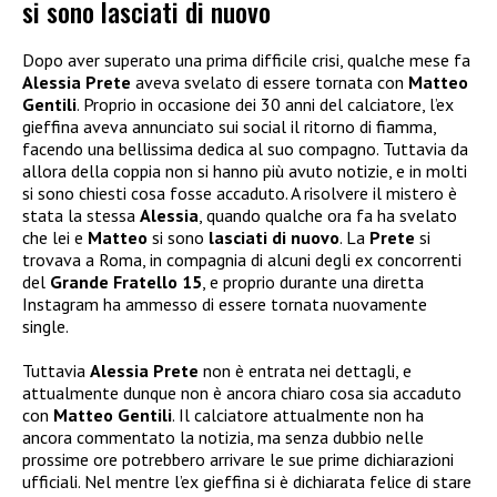
si sono lasciati di nuovo
Dopo aver superato una prima difficile crisi, qualche mese fa
Alessia Prete
aveva svelato di essere tornata con
Matteo
Gentili
. Proprio in occasione dei 30 anni del calciatore, l’ex
gieffina aveva annunciato sui social il ritorno di fiamma,
facendo una bellissima dedica al suo compagno. Tuttavia da
allora della coppia non si hanno più avuto notizie, e in molti
si sono chiesti cosa fosse accaduto. A risolvere il mistero è
stata la stessa
Alessia
, quando qualche ora fa ha svelato
che lei e
Matteo
si sono
lasciati di nuovo
. La
Prete
si
trovava a Roma, in compagnia di alcuni degli ex concorrenti
del
Grande Fratello 15
, e proprio durante una diretta
Instagram ha ammesso di essere tornata nuovamente
single.
Tuttavia
Alessia Prete
non è entrata nei dettagli, e
attualmente dunque non è ancora chiaro cosa sia accaduto
con
Matteo Gentili
. Il calciatore attualmente non ha
ancora commentato la notizia, ma senza dubbio nelle
prossime ore potrebbero arrivare le sue prime dichiarazioni
ufficiali. Nel mentre l’ex gieffina si è dichiarata felice di stare