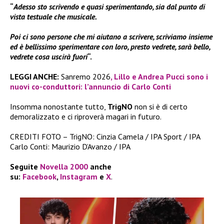
“
Adesso sto scrivendo e quasi sperimentando, sia dal punto di
vista testuale che musicale.
Poi ci sono persone che mi aiutano a scrivere, scriviamo insieme
ed è bellissimo sperimentare con loro, presto vedrete, sarà bello,
vedrete cosa uscirà fuori
“.
LEGGI ANCHE:
Sanremo 2026
, Lillo e Andrea Pucci sono i
nuovi co-conduttori: l’annuncio di Carlo Conti
Insomma nonostante tutto,
TrigNO
non si è di certo
demoralizzato e ci riproverà magari in futuro.
CREDITI FOTO – TrigNO: Cinzia Camela / IPA Sport / IPA
Carlo Conti: Maurizio D’Avanzo / IPA
Seguite
Novella 2000
anche
su:
Facebook
,
Instagram
e
X
.