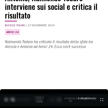
interviene sui social e critica il
risultato
NICOLÒ FIGINI
|
17 NOVEMBRE 2024
AMICI 24
Raimondo Todaro ha criticato il risultato della sfida tra
Alessia e Antonio ad Amici 24. Ecco cos’è successo
0:30 /
Ad
hub
Media
POWERED
1
/
2
3:35
BY