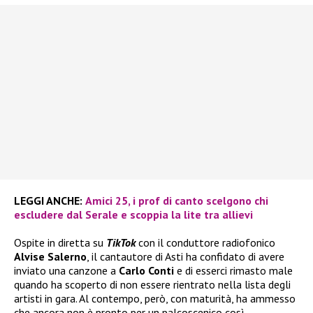
LEGGI ANCHE:
Amici 25, i prof di canto scelgono chi
escludere dal Serale e scoppia la lite tra allievi
Ospite in diretta su
TikTok
con il conduttore radiofonico
Alvise Salerno
, il cantautore di Asti ha confidato di avere
inviato una canzone a
Carlo Conti
e di esserci rimasto male
quando ha scoperto di non essere rientrato nella lista degli
artisti in gara. Al contempo, però, con maturità, ha ammesso
che ancora non è pronto per un palcoscenico così