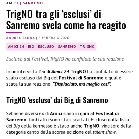
AMICI
|
SANREMO
TrigNO tra gli ‘esclusi’ di
Sanremo svela come ha reagito
ANDREA SANNA
|
6 FEBBRAIO 2026
AMICI 24
BIG
ESCLUSO
SANREMO
TRIGNO
Escluso dal Festival, TrigNO ha confidato la sua reazione
In un’intervista l’ex di
Amici 24
TrigNO
ha confidato di essere
stato escluso dai Big del
Festival di Sanremo
e qual è
stata la sua reazione:
“Dispiaciuto, ma meglio così”.
TrigNO ‘escluso’ dai Big di Sanremo
Sebbene diversi ex di
Amici
siano in gara al
Festival di
Sanremo
, tanti altri sono stati scartati. Escluso dalla lista
dei
Big
della kermesse è stato anche
TrigNO
, vincitore della
categoria canto della scorsa edizione del
talent show.