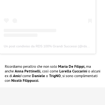
Un post condiviso da RDS 100% Grandi Successi (@rds_official)
Ricordiamo peraltro che non solo
Maria De Filippi,
ma
anche
Anna Pettinelli,
così come
Lorella Cuccarini
o alcuni
ex di
Amici
come
Daniele
o
TrigNO
, si sono complimentati
con
Nicolò Filippucci.