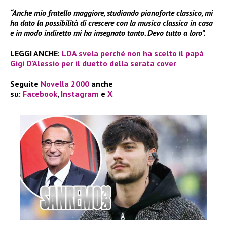
“Anche mio fratello maggiore, studiando pianoforte classico, mi
ha dato la possibilità di crescere con la musica classica in casa
e in modo indiretto mi ha insegnato tanto. Devo tutto a loro”.
LEGGI ANCHE:
LDA svela perché non ha scelto il papà
Gigi D’Alessio per il duetto della serata cover
Seguite
Novella 2000
anche
su:
Facebook
,
Instagram
e
X
.