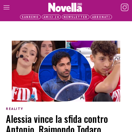
SANREMO
AMICI 24
NEWSLETTER
ABBONATI
REALITY
Alessia vince la sfida contro
Antonio, Raimondo Todaro