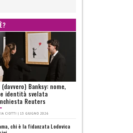
 È?
è (davvero) Banksy: nome,
 e identità svelata
’inchiesta Reuters
IA CIOTTI | 13 GIUGNO 2026
ma, chi è la fidanzata Lodovica
rini