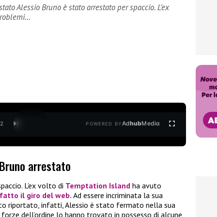
tato Alessio Bruno è stato arrestato per spaccio. L’ex
problemi…
Ad
hub
Media
/
2
POWERED BY
 Bruno arrestato
paccio. L’ex volto di
Temptation Island
ha avuto
fatto il giro del web.
Ad essere incriminata la sua
to riportato, infatti, Alessio è stato fermato nella sua
forze dell’ordine lo hanno trovato in possesso di alcune