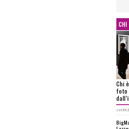
CHI
Chi 
foto
dall
LUCREZ
BigMa
Lazze