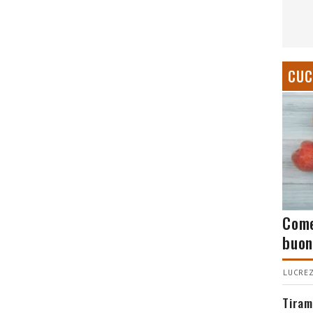
CUC
Come
buon
LUCREZ
Tiram