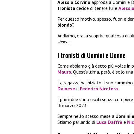
Alessio Corvino
approda a Uomini e D
tronista
decide di tenere lui e
Alessi
Per questo motivo, spesso, fuori e dent
biondo
“.
Andiamo, ora, a scoprire qualcosa di pi
show
…
I tronisti di Uomini e Donne
Come abbiamo già detto più volte in 
Mauro
. Quest’ultima, però, è solo una 
La ragazza ha iniziato il suo cammino
Dainese
e
Federico Nicotera
.
I primi due sono usciti senza compier
di marzo 2023.
Sempre nello stesso mese a
Uomini 
Stiamo parlando di
Luca Daffrè
e
Nic