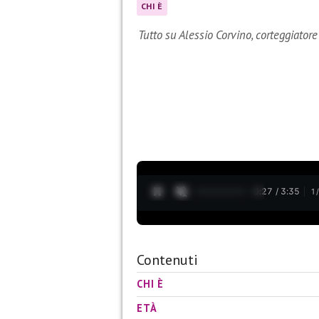
CHI È
Tutto su Alessio Corvino, corteggiator
0:28 / 3:35
1
Contenuti
CHI È
ETÀ