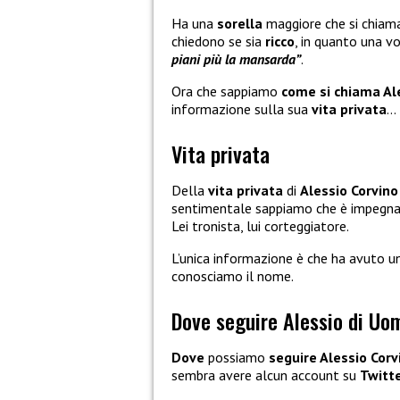
Ha una
sorella
maggiore che si chia
chiedono se sia
ricco
, in quanto una v
piani più la mansarda”
.
Ora che sappiamo
come si chiama Al
informazione sulla sua
vita privata
…
Vita privata
Della
vita privata
di
Alessio Corvino
sentimentale sappiamo che è impegn
Lei tronista, lui corteggiatore.
L’unica informazione è che ha avuto u
conosciamo il nome.
Dove seguire Alessio di Uo
Dove
possiamo
seguire Alessio Corv
sembra avere alcun account su
Twitt