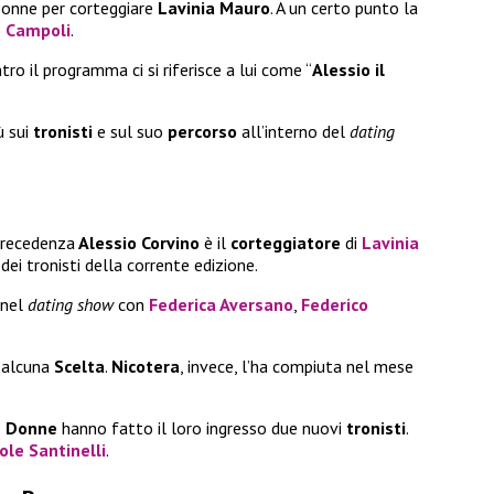
onne per corteggiare
Lavinia Mauro
. A un certo punto la
o Campoli
.
ro il programma ci si riferisce a lui come “
Alessio il
ù sui
tronisti
e sul suo
percorso
all’interno del
dating
precedenza
Alessio Corvino
è il
corteggiatore
di
Lavinia
dei tronisti della corrente edizione.
 nel
dating show
con
Federica Aversano
,
Federico
e alcuna
Scelta
.
Nicotera
, invece, l’ha compiuta nel mese
e Donne
hanno fatto il loro ingresso due nuovi
tronisti
.
ole Santinelli
.