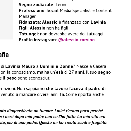
Segno zodiacale
: Leone
Professione
: Social Media Specialist e Content
Manager
Fidanzata
:
Alessio
è fidanzato con
Lavinia
Figli
:
Alessio
non ha figli
Tatuaggi
: non dovrebbe avere dei tatuaggi
Profilo Instagram
:
@alessio.corvino
afia
e
di
Lavinia Mauro
a
Uomini e Donne
? Nasce a Casera
non la conosciamo, ma ha un’
età
di 27
anni
. Il suo
segno
e il
peso
sono sconosciuti.
rmazioni. Non sappiamo
che lavoro faceva il padre di
 venuto a mancare diversi anni fa. Come riporta anche
to diagnosticato un tumore. I miei c’erano poco perché
ci mesi dopo mio padre non ce l’ha fatta. La mia vita era
o, più di una padre. Questo mi ha creato scudi e fragilità.