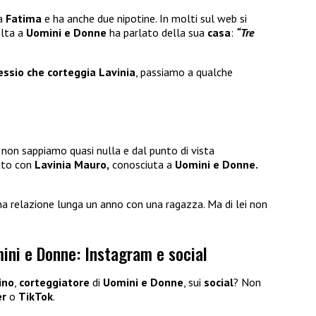
ma
Fatima
e ha anche due nipotine. In molti sul web si
olta a
Uomini e Donne
ha parlato della sua
casa
:
“Tre
essio
che corteggia Lavinia
, passiamo a qualche
non sappiamo quasi nulla e dal punto di vista
ato con
Lavinia Mauro,
conosciuta a
Uomini e Donne.
na relazione lunga un anno con una ragazza. Ma di lei non
mini e Donne: Instagram e social
ino
,
corteggiatore
di
Uomini e Donne
, sui
social
? Non
er
o
TikTok
.