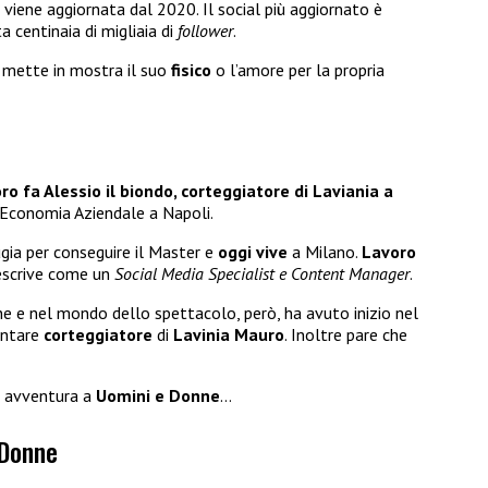
 viene aggiornata dal 2020. Il social più aggiornato è
 centinaia di migliaia di
follower
.
i mette in mostra il suo
fisico
o l’amore per la propria
ro fa Alessio il biondo, corteggiatore di Laviania a
 Economia Aziendale a Napoli.
gia per conseguire il Master e
oggi vive
a Milano.
Lavoro
descrive come un
Social Media Specialist e Content Manager
.
ne e nel mondo dello spettacolo, però, ha avuto inizio nel
entare
corteggiatore
di
Lavinia Mauro
. Inoltre pare che
a avventura a
Uomini e Donne
…
 Donne