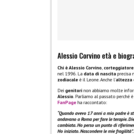
Alessio Corvino età e biogr
Chi è Alessio Corvino
,
corteggiator
nel 1996. La
data di nascita
precisa 
zodiacale
è il Leone. Anche l’
altezza
Dei
genitori
non abbiamo molte info
Alessio
. Parliamo al passato perché è
FanPage
ha raccontato:
“Quando avevo 17 anni a mio padre è sta
andavano a Roma per fare le terapie. Die
cambiata. Ho perso un punto di riferiment
Ho iniziato. Nascondere le mie fragilità”.