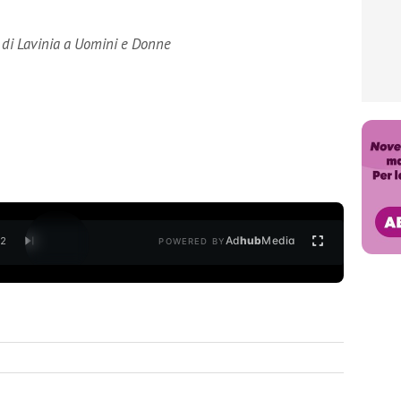
e di Lavinia a Uomini e Donne
Ad
hub
Media
/
2
POWERED BY