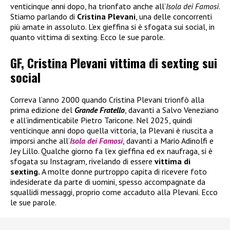
venticinque anni dopo, ha trionfato anche all’
Isola dei Famosi
.
Stiamo parlando di
Cristina Plevani
, una delle concorrenti
più amate in assoluto. L’ex gieffina si è sfogata sui social, in
quanto vittima di sexting. Ecco le sue parole.
GF, Cristina Plevani vittima di sexting sui
social
Correva l’anno 2000 quando Cristina Plevani trionfò alla
prima edizione del
Grande Fratello
, davanti a Salvo Veneziano
e all’indimenticabile Pietro Taricone. Nel 2025, quindi
venticinque anni dopo quella vittoria, la Plevani è riuscita a
imporsi anche all’
Isola dei Famosi
, davanti a Mario Adinolfi e
Jey Lillo. Qualche giorno fa l’ex gieffina ed ex naufraga, si è
sfogata su Instagram, rivelando di essere
vittima di
sexting.
A molte donne purtroppo capita di ricevere foto
indesiderate da parte di uomini, spesso accompagnate da
squallidi messaggi, proprio come accaduto alla Plevani. Ecco
le sue parole.