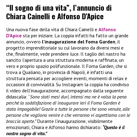
“Il sogno di una vita”, l’annuncio di
Chiara Cainelli e Alfonso D’Apice
Una nuova fase della vita di Chiara Cainelli e
Alfonso
D’Apice
sta per iniziare. La coppia infatti ha fatto un grande
annuncio, ovvero
l’inaugurazione del Foma Garden
, il
progetto imprenditoriale su cui lavorano da diversi mesi e
che, finalmente, vede prendere luce. Il taglio del nastro ha
sancito l’apertura a una struttura moderna e raffinata, un
vero e proprio spazio polifunzionale. Il Foma Garden, che si
trova a Qualiano, in provincia di Napoli, è infatti una
struttura pensata per accogliere eventi, momenti di relax e
occasioni di convivialità. Su Instagram la coppia ha condiviso
il video dell’inaugurazione, accompagnato dalla seguente
didascalia: “
Sono stati mesi duri, intensi ma ne è valsa la pena
perché la soddisfazione di inaugurare ieri il Foma Garden è
stata impagabile! Grazie a tutte le persone che sono venute, alle
persone che vogliono venire e che verranno vi aspettiamo con le
braccia aperte.”
Durante l’inaugurazione, visibilmente
emozionati, Chiara e Alfonso hanno dichiarato:
“Questo è il
nostro sogno di vita.”