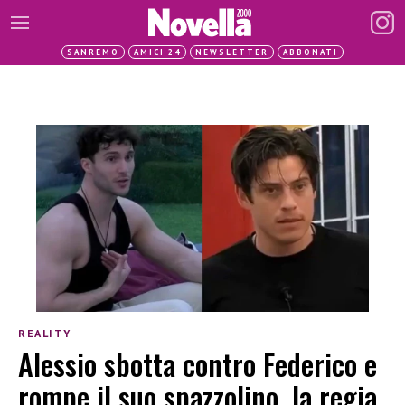
SANREMO
AMICI 24
NEWSLETTER
ABBONATI
REALITY
Alessio sbotta contro Federico e
rompe il suo spazzolino, la regia