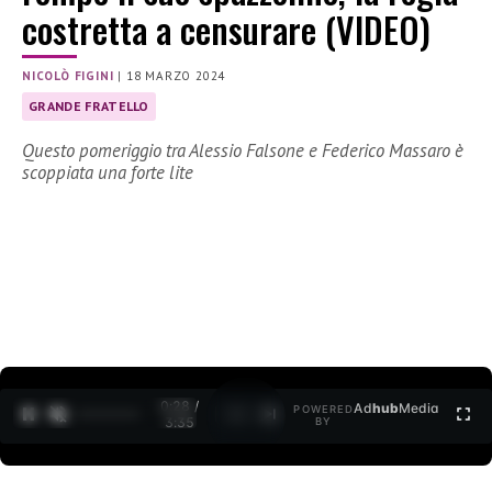
costretta a censurare (VIDEO)
NICOLÒ FIGINI
|
18 MARZO 2024
GRANDE FRATELLO
Questo pomeriggio tra Alessio Falsone e Federico Massaro è
scoppiata una forte lite
0:29 /
Ad
hub
Media
POWERED
1
/
2
3:35
BY