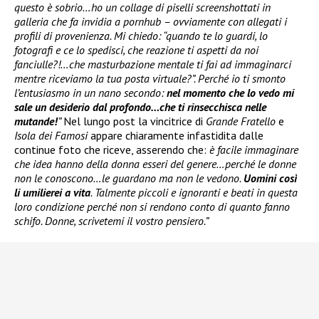
questo è sobrio…ho un collage di piselli screenshottati in
galleria che fa invidia a pornhub – ovviamente con allegati i
profili di provenienza. Mi chiedo: “quando te lo guardi, lo
fotografi e ce lo spedisci, che reazione ti aspetti da noi
fanciulle?!…che masturbazione mentale ti fai ad immaginarci
mentre riceviamo la tua posta virtuale?”. Perché io ti smonto
l’entusiasmo in un nano secondo:
nel momento che lo vedo mi
sale un desiderio dal profondo…che ti rinsecchisca nelle
mutande!
”
Nel lungo post la vincitrice di
Grande Fratello
e
Isola dei Famosi
appare chiaramente infastidita dalle
continue foto che riceve, asserendo che:
è facile immaginare
che idea hanno della donna esseri del genere…perché le donne
non le conoscono…le guardano ma non le vedono.
Uomini così
li umilierei a vita
. Talmente piccoli e ignoranti e beati in questa
loro condizione perché non si rendono conto di quanto fanno
schifo. Donne, scrivetemi il vostro pensiero.”