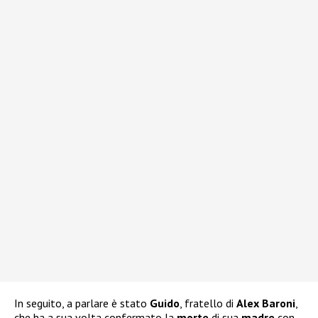
In seguito, a parlare è stato
Guido
, fratello di
Alex Baroni
,
che ha a sua volta confermato la
morte
di sua
madre
con