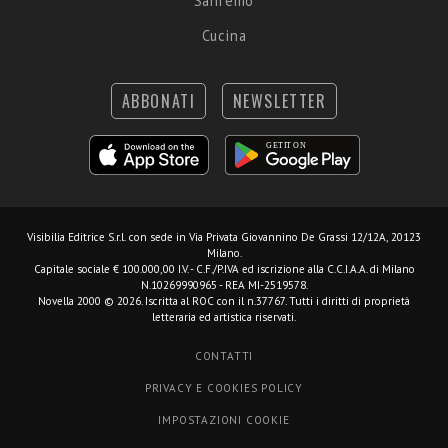
Sanremo
Cucina
ABBONATI
NEWSLETTER
Visibilia Editrice S.r.l.
con sede in Via Privata Giovannino De Grassi 12/12A, 20123
Milano.
Capitale sociale € 100.000,00 I.V. - C.F./P.IVA ed iscrizione alla C.C.I.A.A. di Milano
N.10269990965 - REA MI-2519578.
Novella 2000 © 2026. Iscritta al ROC con il n.37767. Tutti i diritti di proprietà
letteraria ed artistica riservati.
CONTATTI
PRIVACY E COOKIES POLICY
IMPOSTAZIONI COOKIE