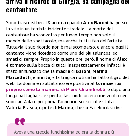
arriva il ricordo di Giorgia, ex compagna del
cantautore
Sono trascorsi ben 18 anni da quando
Alex Baroni
ha perso
la vita in un terribile incidente stradale. La morte del
cantautore ha sconvolto per lungo tempo non solo il
mondo dello spettacolo, ma anche tutti i fan dell’artista.
Tuttavia il suo ricordo non è mai scomparso, e ancora oggi il
cantante viene ricordato come uno dei più talentosi ed
amati di sempre. Proprio in queste ore, però, il nome di
Alex
è tornato sulla bocca di tutti. Inaspettatamente, infatti, è
stato annunciato che la
madre
di
Baroni
,
Marina
Marcelletti
, è
morta
, e la tragica notizia ha fatto il giro del
web. La donna è risultata essere positiva al
Coronavirus
,
proprio come la mamma di
Piero Chiambretti
, e dopo una
lunga battaglia, si è spenta, lasciando un enorme vuoto nei
suoi cari. A dare per prima l’annuncio sui social è stata
Valeria Frasca
, nipote di
Marina
, che su Facebook scrive:
“Aveva una treccia lunghissima ed era la donna più