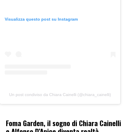
Visualizza questo post su Instagram
Un post condiviso da Chiara Cainelli (@chiara_cainelli)
Foma Garden, il sogno di Chiara Cainelli
e Alfonso D’Apice diventa realtà