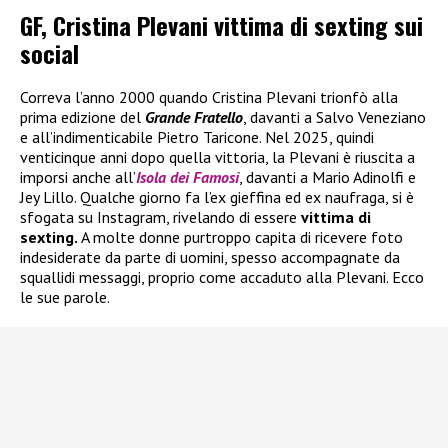
GF, Cristina Plevani vittima di sexting sui
social
Correva l’anno 2000 quando Cristina Plevani trionfò alla
prima edizione del
Grande Fratello
, davanti a Salvo Veneziano
e all’indimenticabile Pietro Taricone. Nel 2025, quindi
venticinque anni dopo quella vittoria, la Plevani è riuscita a
imporsi anche all’
Isola dei Famosi
, davanti a Mario Adinolfi e
Jey Lillo. Qualche giorno fa l’ex gieffina ed ex naufraga, si è
sfogata su Instagram, rivelando di essere
vittima di
sexting.
A molte donne purtroppo capita di ricevere foto
indesiderate da parte di uomini, spesso accompagnate da
squallidi messaggi, proprio come accaduto alla Plevani. Ecco
le sue parole.