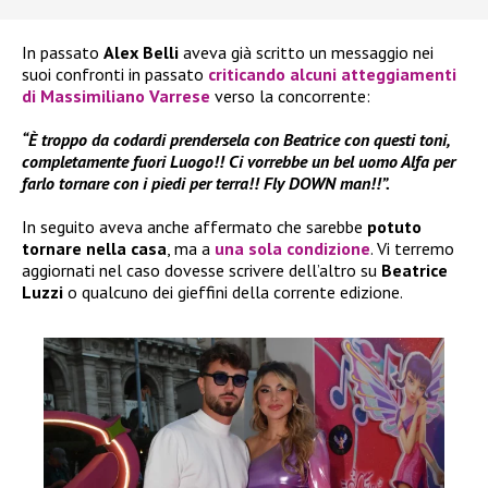
In passato
Alex Belli
aveva già scritto un messaggio nei
suoi confronti in passato
criticando alcuni atteggiamenti
di Massimiliano Varrese
verso la concorrente:
“È troppo da codardi prendersela con Beatrice con questi toni,
completamente fuori Luogo!! Ci vorrebbe un bel uomo Alfa per
farlo tornare con i piedi per terra!! Fly DOWN man!!”.
In seguito aveva anche affermato che sarebbe
potuto
tornare nella casa
, ma a
una sola condizione
. Vi terremo
aggiornati nel caso dovesse scrivere dell’altro su
Beatrice
Luzzi
o qualcuno dei gieffini della corrente edizione.