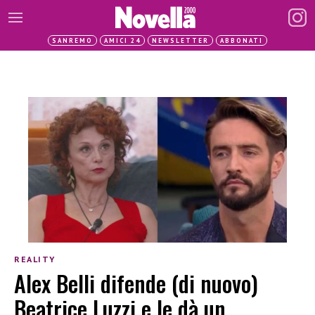
SANREMO
AMICI 24
NEWSLETTER
ABBONATI
REALITY
Alex Belli difende (di nuovo)
Beatrice Luzzi e le dà un