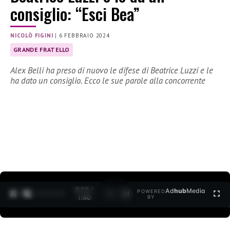
consiglio: “Esci Bea”
NICOLÒ FIGINI
|
6 FEBBRAIO 2024
GRANDE FRATELLO
Alex Belli ha preso di nuovo le difese di Beatrice Luzzi e le
ha dato un consiglio. Ecco le sue parole alla concorrente
0:13 /
Ad
hub
Media
POWERED
1
/
2
1:40
BY