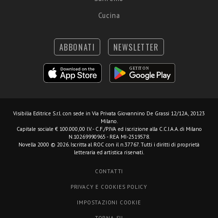
Cucina
ABBONATI
NEWSLETTER
Visibilia Editrice S.r.l.
con sede in Via Privata Giovannino De Grassi 12/12A, 20123
Milano.
Capitale sociale € 100.000,00 I.V. - C.F./P.IVA ed iscrizione alla C.C.I.A.A. di Milano
N.10269990965 - REA MI-2519578.
Novella 2000 © 2026. Iscritta al ROC con il n.37767. Tutti i diritti di proprietà
letteraria ed artistica riservati.
CONTATTI
PRIVACY E COOKIES POLICY
IMPOSTAZIONI COOKIE