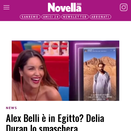
SANREMO
AMICI 24
NEWSLETTER
ABBONATI
NEWS
Alex Belli è in Egitto? Delia
Duran lo smaschera