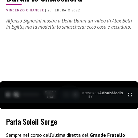
VINCENZO CHIANESE
|
25 FEBBRAIO 2022
Alfonso Signorini mostra a Delia Duran un video di Alex Belli
in Egitto, ma la modella lo smaschera: ecco cosa è accaduto.
0:27 /
Ad
hub
Media
POWERED
1
/
2
1:40
BY
Parla Soleil Sorge
Sempre nel corso dell’ultima diretta del
Grande Fratello