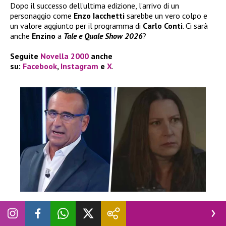
Dopo il successo dell’ultima edizione, l’arrivo di un
personaggio come
Enzo Iacchetti
sarebbe un vero colpo e
un valore aggiunto per il programma di
Carlo Conti
. Ci sarà
anche
Enzino
a
Tale e Quale Show 2026
?
Seguite
Novella 2000
anche
su:
Facebook
,
Instagram
e
X
.
NEWS
|
REALITY
Tale e Quale Show sfida