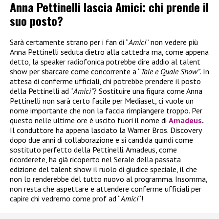
Anna Pettinelli lascia Amici: chi prende il
suo posto?
Sarà certamente strano per i fan di “
Amici
” non vedere più
Anna Pettinelli seduta dietro alla cattedra ma, come appena
detto, la speaker radiofonica potrebbe dire addio al talent
show per sbarcare come concorrente a “
Tale e Quale Show”
. In
attesa di conferme ufficiali, chi potrebbe prendere il posto
della Pettinelli ad “
Amici”
? Sostituire una figura come Anna
Pettinelli non sarà certo facile per Mediaset, ci vuole un
nome importante che non la faccia rimpiangere troppo. Per
questo nelle ultime ore è uscito fuori il nome di
Amadeus
.
Il conduttore ha appena lasciato la Warner Bros. Discovery
dopo due anni di collaborazione e si candida quindi come
sostituto perfetto della Pettinelli. Amadeus, come
ricorderete, ha già ricoperto nel Serale della passata
edizione del talent show il ruolo di giudice speciale, il che
non lo renderebbe del tutto nuovo al programma. Insomma,
non resta che aspettare e attendere conferme ufficiali per
capire chi vedremo come prof ad “
Amici
“!