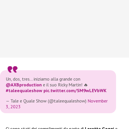
Un, dos, tres… iniziamo alla grande con
@AXBproduction
e il suo Ricky Martin! 🔥
#taleequaleshow
pic.twitter.com/SM9wLEVbWK
— Tale e Quale Show (@taleequaleshow)
November
3, 2023
Ci sono stati dei complimenti da parte di
Loretta Goggi
e