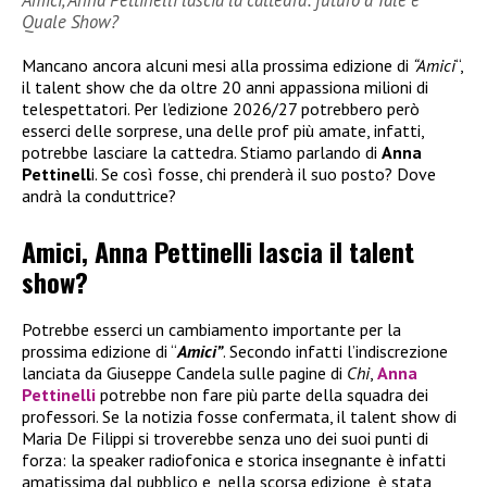
Amici, Anna Pettinelli lascia la cattedra: futuro a Tale e
Quale Show?
Mancano ancora alcuni mesi alla prossima edizione di
“Amici
“,
il talent show che da oltre 20 anni appassiona milioni di
telespettatori. Per l’edizione 2026/27 potrebbero però
esserci delle sorprese, una delle prof più amate, infatti,
potrebbe lasciare la cattedra. Stiamo parlando di
Anna
Pettinell
i. Se così fosse, chi prenderà il suo posto? Dove
andrà la conduttrice?
Amici, Anna Pettinelli lascia il talent
show?
Potrebbe esserci un cambiamento importante per la
prossima edizione di “
Amici”
. Secondo infatti l’indiscrezione
lanciata da Giuseppe Candela sulle pagine di
Chi
,
Anna
Pettinelli
potrebbe non fare più parte della squadra dei
professori. Se la notizia fosse confermata, il talent show di
Maria De Filippi si troverebbe senza uno dei suoi punti di
forza: la speaker radiofonica e storica insegnante è infatti
amatissima dal pubblico e, nella scorsa edizione, è stata