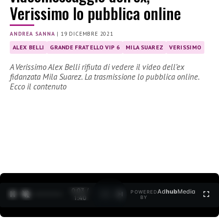
Verissimo lo pubblica online
ANDREA SANNA
|
19 DICEMBRE 2021
ALEX BELLI
GRANDE FRATELLO VIP 6
MILA SUAREZ
VERISSIMO
A Verissimo Alex Belli rifiuta di vedere il video dell’ex
fidanzata Mila Suarez. La trasmissione lo pubblica online.
Ecco il contenuto
0:04 /
Ad
hub
Media
POWERED
1
/
2
1:40
BY