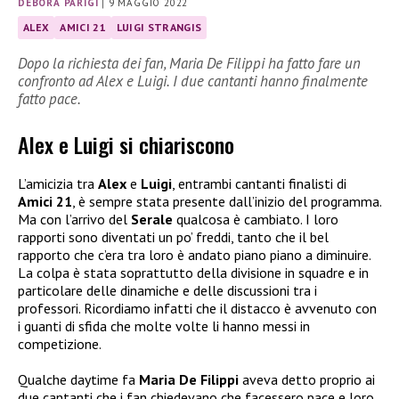
DEBORA PARIGI
|
9 MAGGIO 2022
ALEX
AMICI 21
LUIGI STRANGIS
Dopo la richiesta dei fan, Maria De Filippi ha fatto fare un
confronto ad Alex e Luigi. I due cantanti hanno finalmente
fatto pace.
Alex e Luigi si chiariscono
L’amicizia tra
Alex
e
Luigi
, entrambi cantanti finalisti di
Amici 21
, è sempre stata presente dall’inizio del programma.
Ma con l’arrivo del
Serale
qualcosa è cambiato. I loro
rapporti sono diventati un po’ freddi, tanto che il bel
rapporto che c’era tra loro è andato piano piano a diminuire.
La colpa è stata soprattutto della divisione in squadre e in
particolare delle dinamiche e delle discussioni tra i
professori. Ricordiamo infatti che il distacco è avvenuto con
i guanti di sfida che molte volte li hanno messi in
competizione.
Qualche daytime fa
Maria De Filippi
aveva detto proprio ai
due cantanti che i fan chiedevano che facessero pace e loro