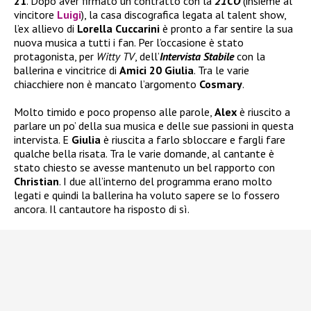
21
. Dopo aver firmato un contratto con la
21CO
(insieme al
vincitore
Luigi
), la casa discografica legata al talent show,
l’ex allievo di
Lorella Cuccarini
è pronto a far sentire la sua
nuova musica a tutti i fan. Per l’occasione è stato
protagonista, per
Witty TV
, dell’
Intervista Stabile
con la
ballerina e vincitrice di
Amici 20 Giulia
. Tra le varie
chiacchiere non è mancato l’argomento
Cosmary
.
Molto timido e poco propenso alle parole,
Alex
è riuscito a
parlare un po’ della sua musica e delle sue passioni in questa
intervista. E
Giulia
è riuscita a farlo sbloccare e fargli fare
qualche bella risata. Tra le varie domande, al cantante è
stato chiesto se avesse mantenuto un bel rapporto con
Christian
. I due all’interno del programma erano molto
legati e quindi la ballerina ha voluto sapere se lo fossero
ancora. Il cantautore ha risposto di sì.