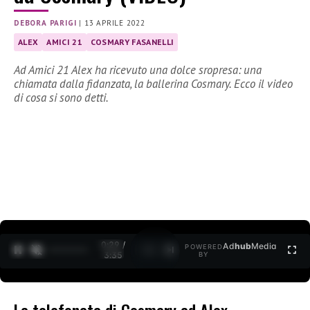
DEBORA PARIGI
|
13 APRILE 2022
ALEX
AMICI 21
COSMARY FASANELLI
Ad Amici 21 Alex ha ricevuto una dolce sropresa: una
chiamata dalla fidanzata, la ballerina Cosmary. Ecco il video
di cosa si sono detti.
0:30 /
Ad
hub
Media
POWERED
1
/
2
3:35
BY