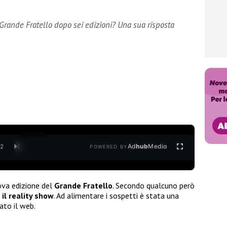
 Grande Fratello dopo sei edizioni? Una sua risposta
Ad
hub
Media
/
2
POWERED BY
ova edizione del
Grande Fratello
. Secondo qualcuno però
il reality show
. Ad alimentare i sospetti è stata una
ato il web.