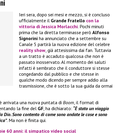
ni
Ieri sera, dopo sei mesi e mezzo, si è concluso
ufficialmente il
Grande Fratello
con la
vittoria di
Jessica Morlacchi
. Pochi minuti
prima che la diretta terminasse però
Alfonso
Signorini
ha annunciato che a settembre su
Canale 5 partirà la nuova edizione del celebre
reality show
, già attesissima dai fan. Tuttavia
a un tratto è accaduto qualcosa che non è
passato inosservato. Al momento dei saluti
infatti è sembrato che il conduttore si stesse
congedando dal pubblico e che stesse in
qualche modo dicendo per sempre addio alla
trasmissione, che è sotto la sua guida da ormai
è arrivata una nuova puntata di
Boom
, il format di
entando la fine del
GF
, ha dichiarato:
“È stato un viaggio
a Dio. Sono contento di come sono andate le cose e sono
ica”
. Ma non è finita qui.
 60 anni: il simpatico video social