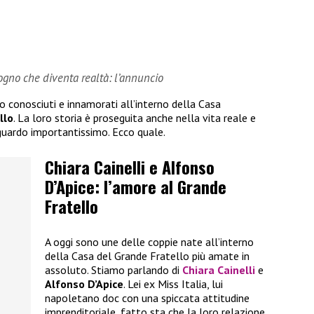
sogno che diventa realtà: l’annuncio
no conosciuti e innamorati all’interno della Casa
llo
. La loro storia è proseguita anche nella vita reale e
guardo importantissimo. Ecco quale.
Chiara Cainelli e Alfonso
D’Apice: l’amore al Grande
Fratello
A oggi sono une delle coppie nate all’interno
della Casa del Grande Fratello più amate in
assoluto. Stiamo parlando di
Chiara Cainelli
e
Alfonso D’Apice
. Lei ex Miss Italia, lui
napoletano doc con una spiccata attitudine
imprenditoriale, fatto sta che la loro relazione