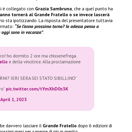
i è collegato con
Grazia Sambruna
, che a quel punto ha
 anno tornerà al Grande Fratello o se invece lascerà
 sta ipotizzando. La risposta del presentatore tuttavia
ermato:
“Se l’anno prossimo torno? Io adesso penso a
da oggi sono in vacanza”
.
ero! ho dormito 2 ore ma chissenefrega.
ello
e della vincitrice. Alla proclamazione
NI? IERI SERA SEI STATO SIBILLINO”
ro”
pic.twitter.com/tYmXhD0s3K
)
April 1, 2025
e davvero lasciare il
Grande Fratello
dopo 6 edizioni di
ossimi mesi per saperne di più in merito.