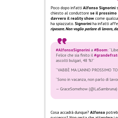
Poco dopo infatti
Alfonso Signorini
s
chiesto al conduttore
se il prossimo
davvero il reality show
come qualcuno
ha spiazzato.
Signorini
ha infatti aff
riposare. Non voglio parlare di lavoro, 
#AlfonsoSignorini
a
#Boom
: “Lib
Felice che sia finito il
#grandefrat
ascolti bulgari, 48 %!”
“VABBÈ MA L’ANNO PROSSIMO TOR
“Sono in vacanza, non parlo di lavo
— GraceSomehow (@LaSambruna
Cosa accadrà dunque?
Alfonso
potrebb
successo? Non resta che attendere i pr