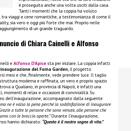
è proseguita anche una volta usciti dalla casa.
Tanti i momenti che la coppia ha voluto
i, tra viaggi e cene romantiche, a testimonianza di come il
ality, sia vero e oggi più forte che mai. Proprio nelle
raggiungimento di un grande traguardo.
nnuncio di Chiara Cainelli e Alfonso
inelli e
Alfonso D’Apice
sta per iniziare. La coppia infatti
’inaugurazione del Foma Garden
, il progetto
rsi mesi e che, finalmente, vede prendere luce. Il taglio
 struttura moderna e raffinata, un vero e proprio spazio
trova a Qualiano, in provincia di Napoli, è infatti una
, momenti di relax e occasioni di convivialità. Su
ideo dell’inaugurazione, accompagnato dalla seguente
i ma ne è valsa la pena perché la soddisfazione di inaugurare
Grazie a tutte le persone che sono venute, alle persone che
iamo con le braccia aperte.”
Durante l’inaugurazione,
nso hanno dichiarato:
“Questo è il nostro sogno di vita.”