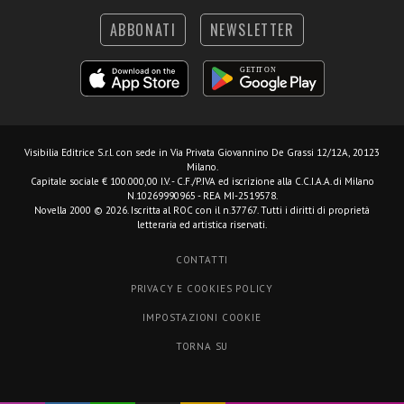
ABBONATI
NEWSLETTER
Visibilia Editrice S.r.l.
con sede in Via Privata Giovannino De Grassi 12/12A, 20123
Milano.
Capitale sociale € 100.000,00 I.V. - C.F./P.IVA ed iscrizione alla C.C.I.A.A. di Milano
N.10269990965 - REA MI-2519578.
Novella 2000 © 2026. Iscritta al ROC con il n.37767. Tutti i diritti di proprietà
letteraria ed artistica riservati.
CONTATTI
PRIVACY E COOKIES POLICY
IMPOSTAZIONI COOKIE
TORNA SU