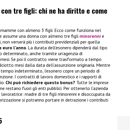
n tre figli: chi ne ha diritto e come
ne mamme con almeno 3 figli. Ecco come funziona nel
che assume una donna con almeno tre figli
minorenni
e
non verserà più i contributi previdenziali per quella
a euro l’anno
. La durata dell’esonero dipenderà dal tipo
po determinato, anche tramite un’agenzia di
 mesi. Se poi il contratto viene trasformato a tempo
diciotto mesi dalla data dell’assunzione originaria. Mentre
a tempo indeterminato, l’esonero copre un periodo di
zione. I contratti di lavoro domestico e i rapporti di
io.
Chi può richiedere questo bonus?
Tutte le imprese
ne restano fuori gli enti pubblici. Per ottenerlo l’azienda
a lavoratrice: madre di tre figli minorenni e disoccupata da
orizzazione si potranno portare in detrazione i contributi
5