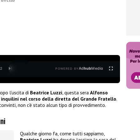
Ad
hub
Media
/
2
POWERED BY
opo l’uscita di
Beatrice Luzzi
, questa sera
Alfonso
 inquilini nel corso della diretta del Grande Fratello
.
convinti, non c’è stato alcun tipo di provvedimento.
ni
Qualche giorno fa, come tutti sappiamo,
Beatrice Luzzi
ha dovuto lasciare la casa del