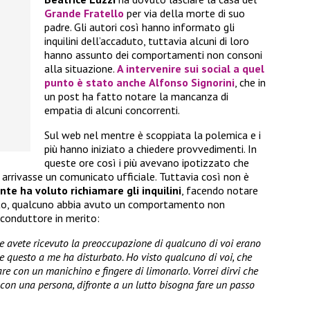
Grande Fratello
per via della morte di suo
padre. Gli autori così hanno informato gli
inquilini dell’accaduto, tuttavia alcuni di loro
hanno assunto dei comportamenti non consoni
alla situazione.
A intervenire sui social a quel
punto è stato anche
Alfonso Signorini
, che in
un post ha fatto notare la mancanza di
empatia di alcuni concorrenti.
Sul web nel mentre è scoppiata la polemica e i
più hanno iniziato a chiedere provvedimenti. In
queste ore così i più avevano ipotizzato che
 arrivasse un comunicato ufficiale. Tuttavia così non è
nte ha voluto richiamare gli inquilini
, facendo notare
to, qualcuno abbia avuto un comportamento non
 conduttore in merito:
e avete ricevuto la preoccupazione di qualcuno di voi erano
ire questo a me ha disturbato. Ho visto qualcuno di voi, che
re con un manichino e fingere di limonarlo. Vorrei dirvi che
on una persona, difronte a un lutto bisogna fare un passo