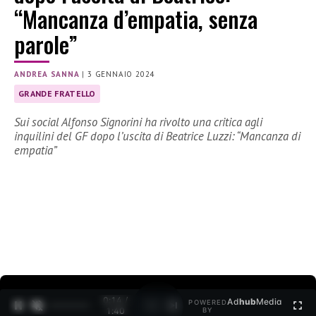
“Mancanza d’empatia, senza
parole”
ANDREA SANNA
|
3 GENNAIO 2024
GRANDE FRATELLO
Sui social Alfonso Signorini ha rivolto una critica agli
inquilini del GF dopo l’uscita di Beatrice Luzzi: “Mancanza di
empatia”
0:15 /
Ad
hub
Media
POWERED
1
/
2
1:40
BY