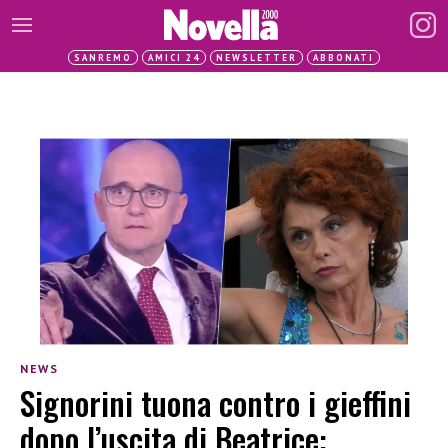
SANREMO
AMICI 24
NEWSLETTER
ABBONATI
NEWS
Signorini tuona contro i gieffini
dopo l’uscita di Beatrice: