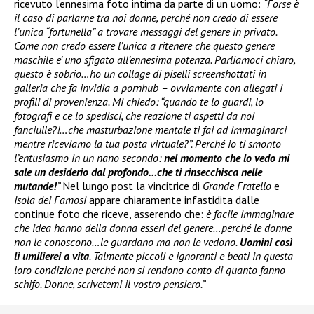
ricevuto l’ennesima foto intima da parte di un uomo:
“Forse è
il caso di parlarne tra noi donne, perché non credo di essere
l’unica “fortunella” a trovare messaggi del genere in privato.
Come non credo essere l’unica a ritenere che questo genere
maschile e’ uno sfigato all’ennesima potenza. Parliamoci chiaro,
questo è sobrio…ho un collage di piselli screenshottati in
galleria che fa invidia a pornhub – ovviamente con allegati i
profili di provenienza. Mi chiedo: “quando te lo guardi, lo
fotografi e ce lo spedisci, che reazione ti aspetti da noi
fanciulle?!…che masturbazione mentale ti fai ad immaginarci
mentre riceviamo la tua posta virtuale?”. Perché io ti smonto
l’entusiasmo in un nano secondo:
nel momento che lo vedo mi
sale un desiderio dal profondo…che ti rinsecchisca nelle
mutande!
”
Nel lungo post la vincitrice di
Grande Fratello
e
Isola dei Famosi
appare chiaramente infastidita dalle
continue foto che riceve, asserendo che:
è facile immaginare
che idea hanno della donna esseri del genere…perché le donne
non le conoscono…le guardano ma non le vedono.
Uomini così
li umilierei a vita
. Talmente piccoli e ignoranti e beati in questa
loro condizione perché non si rendono conto di quanto fanno
schifo. Donne, scrivetemi il vostro pensiero.”