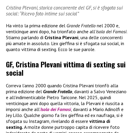
Cristina Plevani, storica concorrente del GF, si è sfogata sui
social: “Ricevo foto intime sui social”
Ha vinto la prima edizione del
Grande Fratello
nel 2000 e,
venticinque anni dopo, ha trionfato anche all’
Isola dei Famosi
.
Stiamo parlando di
Cristina Plevani
, una delle concorrenti
più amate in assoluto. L’ex gieffina si è sfogata sui social, in
quanto vittima di sexting. Ecco le sue parole.
GF, Cristina Plevani vittima di sexting sui
social
Correva l’anno 2000 quando Cristina Plevani trionfò alla
prima edizione del
Grande Fratello
, davanti a Salvo Veneziano
e all’indimenticabile Pietro Taricone. Nel 2025, quindi
venticinque anni dopo quella vittoria, la Plevani è riuscita a
imporsi anche all’
Isola dei Famosi
, davanti a Mario Adinolfi e
Jey Lillo. Qualche giorno fa l’ex gieffina ed ex naufraga, si è
sfogata su Instagram, rivelando di essere
vittima di
sexting.
A molte donne purtroppo capita di ricevere foto