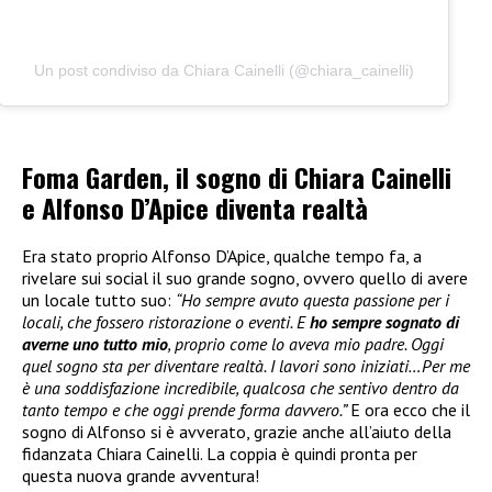
Un post condiviso da Chiara Cainelli (@chiara_cainelli)
Foma Garden, il sogno di Chiara Cainelli
e Alfonso D’Apice diventa realtà
Era stato proprio Alfonso D’Apice, qualche tempo fa, a
rivelare sui social il suo grande sogno, ovvero quello di avere
un locale tutto suo:
“Ho sempre avuto questa passione per i
locali, che fossero ristorazione o eventi. E
ho sempre sognato di
averne uno tutto mio
, proprio come lo aveva mio padre. Oggi
quel sogno sta per diventare realtà. I lavori sono iniziati…Per me
è una soddisfazione incredibile, qualcosa che sentivo dentro da
tanto tempo e che oggi prende forma davvero.”
E ora ecco che il
sogno di Alfonso si è avverato, grazie anche all’aiuto della
fidanzata Chiara Cainelli. La coppia è quindi pronta per
questa nuova grande avventura!