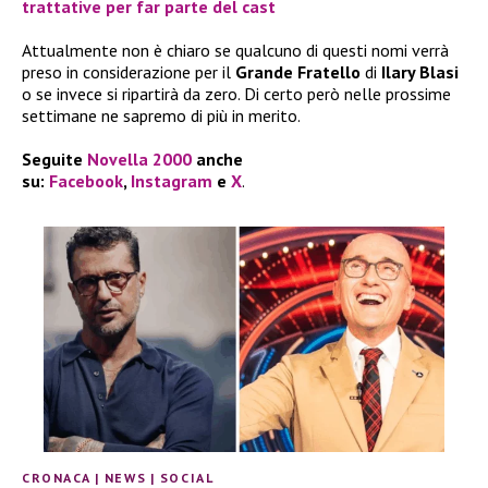
trattative per far parte del cast
Attualmente non è chiaro se qualcuno di questi nomi verrà
preso in considerazione per il
Grande Fratello
di
Ilary Blasi
o se invece si ripartirà da zero. Di certo però nelle prossime
settimane ne sapremo di più in merito.
Seguite
Novella 2000
anche
su:
Facebook
,
Instagram
e
X
.
CRONACA
|
NEWS
|
SOCIAL