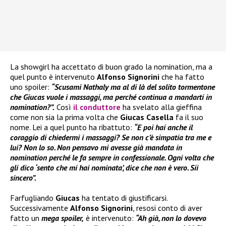
La showgirl ha accettato di buon grado la nomination, ma a
quel punto è intervenuto
Alfonso Signorini
che ha fatto
uno spoiler:
“Scusami Nathaly ma al di là del solito tormentone
che Giucas vuole i massaggi, ma perché continua a mandarti in
nomination?”.
Così
il conduttore
ha svelato alla gieffina
come non sia la prima volta che
Giucas Casella
fa il suo
nome. Lei a quel punto ha ribattuto:
“E poi hai anche il
coraggio di chiedermi i massaggi? Se non c’è simpatia tra me e
lui? Non lo so. Non pensavo mi avesse già mandata in
nomination perché le fa sempre in confessionale. Ogni volta che
gli dico ‘sento che mi hai nominata’, dice che non è vero. Sii
sincero”.
Farfugliando
Giucas
ha tentato di giustificarsi.
Successivamente
Alfonso Signorini
, resosi conto di aver
fatto un
mega spoiler,
è intervenuto:
“Ah già, non lo dovevo