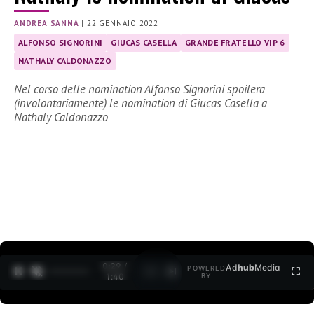
ANDREA SANNA
|
22 GENNAIO 2022
ALFONSO SIGNORINI
GIUCAS CASELLA
GRANDE FRATELLO VIP 6
NATHALY CALDONAZZO
Nel corso delle nomination Alfonso Signorini spoilera
(involontariamente) le nomination di Giucas Casella a
Nathaly Caldonazzo
0:30 /
Ad
hub
Media
POWERED
1
/
2
1:40
BY