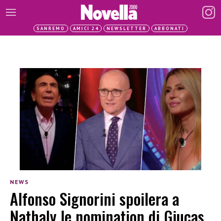
SANREMO
AMICI 24
NEWSLETTER
ABBONATI
NEWS
Alfonso Signorini spoilera a
Nathaly le nomination di Giucas