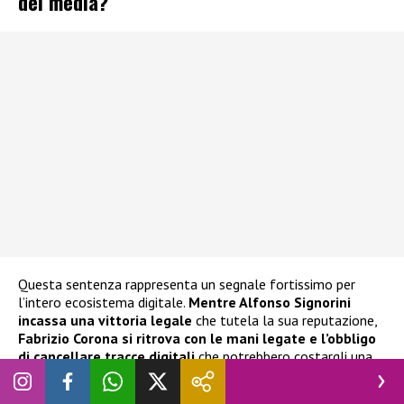
dei media?
Questa sentenza rappresenta un segnale fortissimo per
l’intero ecosistema digitale.
Mentre Alfonso Signorini
incassa una vittoria legale
che tutela la sua reputazione,
Fabrizio Corona si ritrova con le mani legate e l’obbligo
di cancellare tracce digitali
che potrebbero costargli una
fortuna in sanzioni giornaliere.
Resta da vedere se l’ex
fotografo dei vip rispetterà i tempi
strettissimi imposti