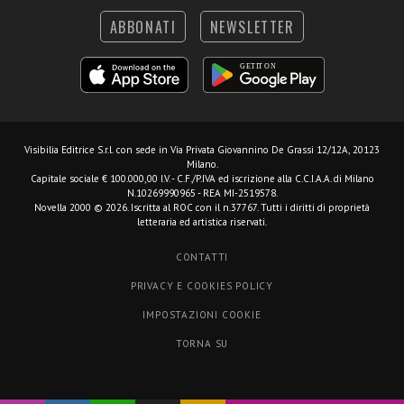
ABBONATI
NEWSLETTER
Visibilia Editrice S.r.l.
con sede in Via Privata Giovannino De Grassi 12/12A, 20123
Milano.
Capitale sociale € 100.000,00 I.V. - C.F./P.IVA ed iscrizione alla C.C.I.A.A. di Milano
N.10269990965 - REA MI-2519578.
Novella 2000 © 2026. Iscritta al ROC con il n.37767. Tutti i diritti di proprietà
letteraria ed artistica riservati.
CONTATTI
PRIVACY E COOKIES POLICY
IMPOSTAZIONI COOKIE
TORNA SU