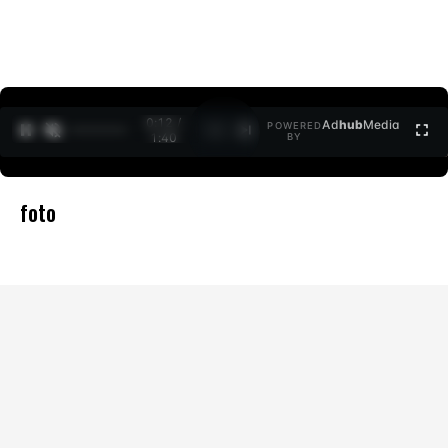
0:12 /
Ad
hub
Media
POWERED
1
/
2
1:40
BY
foto