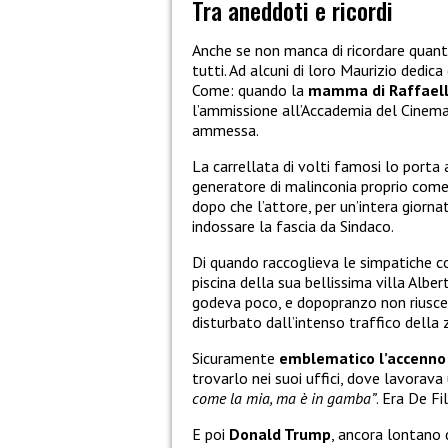
Tra aneddoti e ricordi
Anche se non manca di ricordare quan
tutti. Ad alcuni di loro Maurizio dedica
Come: quando la
mamma di Raffaell
l’ammissione all’Accademia del Cinema. 
ammessa.
La carrellata di volti famosi lo porta
generatore di malinconia proprio come 
dopo che l’attore, per un’intera giorna
indossare la fascia da Sindaco.
Di quando raccoglieva le simpatiche co
piscina della sua bellissima villa Albe
godeva poco, e dopopranzo non riuscendo
disturbato dall’intenso traffico della
Sicuramente
emblematico l’accenno 
trovarlo nei suoi uffici, dove lavorava 
come la mia, ma è in gamba”
. Era De Fi
E poi
Donald Trump
, ancora lontano 