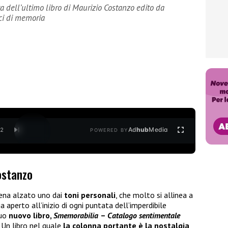
a dell’ultimo libro di Maurizio Costanzo edito da
ci di memoria
Ad
hub
Media
/
2
POWERED BY
ostanzo
ena alzato uno dai
toni personali
, che molto si allinea a
 aperto all’inizio di ogni puntata dell’imperdibile
suo
nuovo libro,
Smemorabilia
–
Catalogo sentimentale
. Un libro nel quale
la colonna portante è la nostalgia