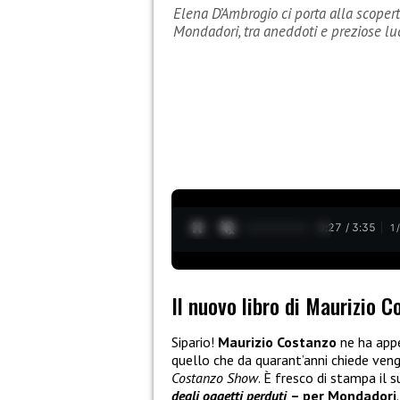
Elena D’Ambrogio ci porta alla scopert
Mondadori, tra aneddoti e preziose lu
0:28 / 3:35
1
Il nuovo libro di Maurizio C
Sipario!
Maurizio Costanzo
ne ha app
quello che da quarant’anni chiede venga
Costanzo Show
. È fresco di stampa il 
degli oggetti perduti
– per Mondadori