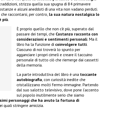
raddizioni, strizza quella sua spugna di 84 primavere
rcostanze e alcuni aneddoti di una vita non vadano perduti.
 che raccontarsi, per contro,
la sua natura nostalgica lo
è più
.
È proprio quello che non c’è più, superato dal
passare dei tempi, che
Costanzo racconta con
considerazioni e sentimenti personali
. Ma il
libro ha la funzione di
coinvolgere tutti
.
Ciascuno di noi troverà lo spunto per
agganciare i propri cimeli e creare il taccuino
personale di tutto ciò che riemerge dai cassetti
della memoria.
La parte introduttiva del libro è una
toccante
autobiografia
, con curiosità inedite che
cristallizzano molti fermo-immagine. Partendo
dal suo salotto televisivo, dove pone l’accento
sul popolo inutilmente serio che siamo
imi personaggi che ha avuto la fortuna di
ei quali stringere amicizia.