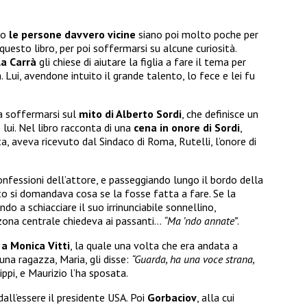
to
le persone davvero vicine
siano poi molto poche per
 questo libro, per poi soffermarsi su alcune curiosità.
a Carrà
gli chiese di aiutare la figlia a fare il tema per
Lui, avendone intuito il grande talento, lo fece e lei fu
 a soffermarsi sul
mito di Alberto Sordi
, che definisce un
lui. Nel libro racconta di una
cena in onore di Sordi
,
ta, aveva ricevuto dal Sindaco di Roma, Rutelli, l’onore di
nfessioni dell’attore, e passeggiando lungo il bordo della
rto si domandava cosa se la fosse fatta a fare. Se la
 a schiacciare il suo irrinunciabile sonnellino,
 zona centrale chiedeva ai passanti…
“Ma ’ndo annate”
.
a Monica Vitti
, la quale una volta che era andata a
una ragazza, Maria, gli disse:
“Guarda, ha una voce strana,
lippi, e Maurizio l’ha sposata.
dall’essere il presidente USA. Poi
Gorbaciov
, alla cui