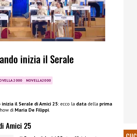
ando inizia il Serale
OVELLA 2000
NOVELLA2000
inizia il Serale di Amici 25
: ecco la
data
della
prima
 show di
Maria De Filippi
.
 di Amici 25
CUC