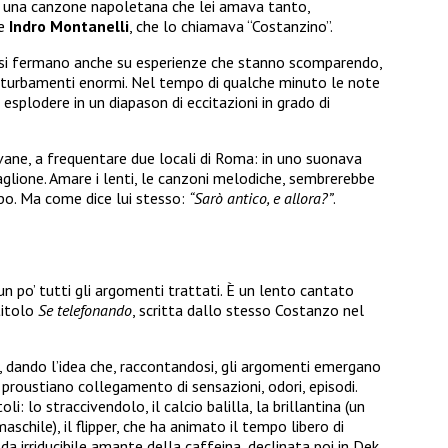
e una canzone napoletana che lei amava tanto,
re
Indro Montanelli
, che lo chiamava “Costanzino”.
si fermano anche su esperienze che stanno scomparendo,
 turbamenti enormi. Nel tempo di qualche minuto le note
i esplodere in un diapason di eccitazioni in grado di
vane, a frequentare due locali di Roma: in uno suonava
glione. Amare i lenti, le canzoni melodiche, sembrerebbe
po. Ma come dice lui stesso:
“Sarò antico, e allora?”
.
n po’ tutti gli argomenti trattati. È un lento cantato
titolo
Se telefonando
, scritta dallo stesso Costanzo nel
ti, dando l’idea che, raccontandosi, gli argomenti emergano
 proustiano collegamento di sensazioni, odori, episodi.
li: lo straccivendolo, il calcio balilla, la brillantina (un
schile), il flipper, che ha animato il tempo libero di
 da irriducibile amante della caffeina, declinata poi in Dek