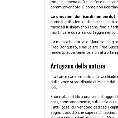
moglie, appena defunta, fece dedicar
commuovendolo. E come non ricorda
Le emozioni dei ricordi non perduti
come il ballo lento, che ha scatenato
musicali lusingavano i sensi fino a farl
mortificare qualsiasi corteggiamento.
La musica ha portato Maurizio, da gio
Fred Bongusto, e nell’altro Fred Busca
renderlo appartenente a un altro tem
Artigiano della notizia
Tra tante canzoni, solo una racchiude u
dalla voce straordinaria di Mina e dal 
‘66.
Snocciola nel libro una serie di ogget
così, spontaneamente, sulla scia di un
Fatti, cose, cui vengono dedicati i capito
sogno d’adulto che sapeva di fascino ma
diverse generazioni,
Playmen
, la Moka,