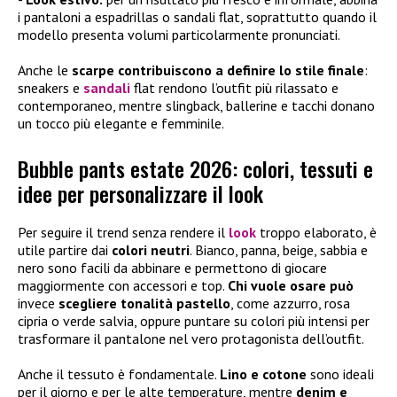
i pantaloni a espadrillas o sandali flat, soprattutto quando il
modello presenta volumi particolarmente pronunciati.
Anche le
scarpe contribuiscono a definire lo stile finale
:
sneakers e
sandali
flat rendono l’outfit più rilassato e
contemporaneo, mentre slingback, ballerine e tacchi donano
un tocco più elegante e femminile.
Bubble pants estate 2026: colori, tessuti e
idee per personalizzare il look
Per seguire il trend senza rendere il
look
troppo elaborato, è
utile partire dai
colori neutri
. Bianco, panna, beige, sabbia e
nero sono facili da abbinare e permettono di giocare
maggiormente con accessori e top.
Chi vuole osare può
invece
scegliere tonalità pastello
, come azzurro, rosa
cipria o verde salvia, oppure puntare su colori più intensi per
trasformare il pantalone nel vero protagonista dell’outfit.
Anche il tessuto è fondamentale.
Lino e cotone
sono ideali
per il giorno e per le alte temperature, mentre
denim e