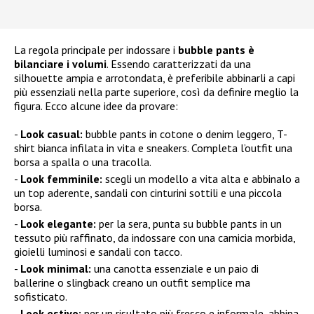
La regola principale per indossare i
bubble pants è
bilanciare i volumi
. Essendo caratterizzati da una
silhouette ampia e arrotondata, è preferibile abbinarli a capi
più essenziali nella parte superiore, così da definire meglio la
figura. Ecco alcune idee da provare:
Look casual:
bubble pants in cotone o denim leggero, T-
shirt bianca infilata in vita e sneakers. Completa l’outfit una
borsa a spalla o una tracolla.
Look femminile:
scegli un modello a vita alta e abbinalo a
un top aderente, sandali con cinturini sottili e una piccola
borsa.
Look elegante:
per la sera, punta su bubble pants in un
tessuto più raffinato, da indossare con una camicia morbida,
gioielli luminosi e sandali con tacco.
Look minimal:
una canotta essenziale e un paio di
ballerine o slingback creano un outfit semplice ma
sofisticato.
Look estivo:
per un risultato più fresco e informale, abbina