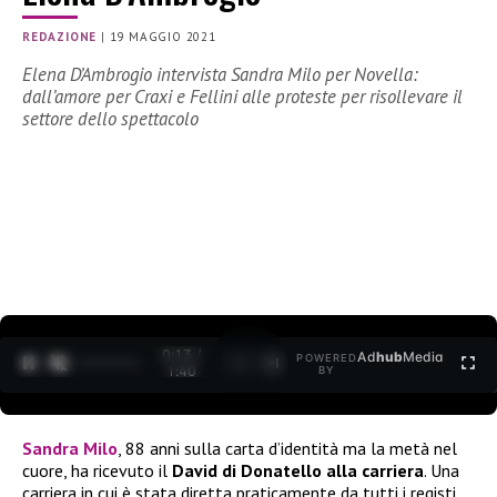
REDAZIONE
|
19 MAGGIO 2021
Elena D’Ambrogio intervista Sandra Milo per Novella:
dall’amore per Craxi e Fellini alle proteste per risollevare il
settore dello spettacolo
0:14 /
Ad
hub
Media
POWERED
1
/
2
1:40
BY
Sandra Milo
, 88 anni sulla carta d’identità ma la metà nel
cuore, ha ricevuto il
David di Donatello alla carriera
. Una
carriera in cui è stata diretta praticamente da tutti i registi