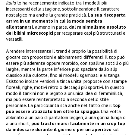
Italia
lo ha recentemente indicato tra i modelli più
interessanti della stagione, sottolineandone il carattere
nostalgico ma anche la grande praticità.
La sua riscoperta
arriva in un momento in cui la moda sembra
allontanarsi
, almeno in parte,
dal minimalismo assoluto
dei bikini microscopici
per recuperare capi più strutturati e
versatili.
A rendere interessante il trend è proprio la possibilità di
giocare con proporzioni e abbinamenti differenti. Il top può
essere più aderente oppure morbido, con spalline sottili o più
larghe, mentre la parte inferiore può spaziare dallo slip
classico alla culotte, fino ai modelli sgambati e ai tanga.
Esistono inoltre versioni a tinta unita, proposte con stampe
floreali, righe, motivi rétro o dettagli più sportivi. In questo
modo il tankini non è legato a un’unica idea di femminilità,
ma può essere reinterpretato a seconda dello stile
personale. La particolarità sta anche nel fatto che il
top
può essere utilizzato ben oltre la spiaggia
. Una volta
abbinato a un paio di pantaloni leggeri, a una gonna lunga o
a uno short,
può trasformarsi facilmente in un crop top
da indossare durante il giorno o per un aperitivo
sul