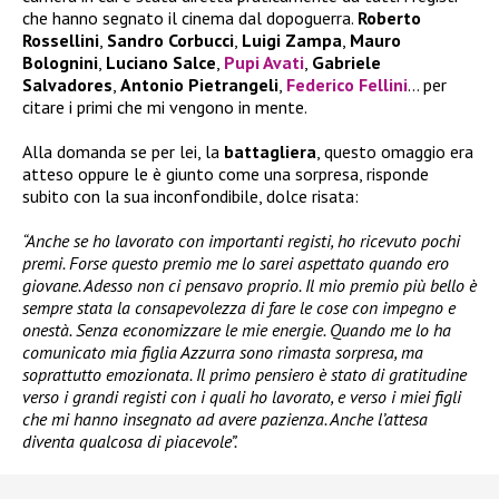
che hanno segnato il cinema dal dopoguerra.
Roberto
Rossellini
,
Sandro Corbucci
,
Luigi Zampa
,
Mauro
Bolognini
,
Luciano Salce
,
Pupi Avati
,
Gabriele
Salvadores
,
Antonio Pietrangeli
,
Federico Fellini
… per
citare i primi che mi vengono in mente.
Alla domanda se per lei, la
battagliera
, questo omaggio era
atteso oppure le è giunto come una sorpresa, risponde
subito con la sua inconfondibile, dolce risata:
“Anche se ho lavorato con importanti registi, ho ricevuto pochi
premi. Forse questo premio me lo sarei aspettato quando ero
giovane. Adesso non ci pensavo proprio. Il mio premio più bello è
sempre stata la consapevolezza di fare le cose con impegno e
onestà. Senza economizzare le mie energie. Quando me lo ha
comunicato mia figlia Azzurra sono rimasta sorpresa, ma
soprattutto emozionata. Il primo pensiero è stato di gratitudine
verso i grandi registi con i quali ho lavorato, e verso i miei figli
che mi hanno insegnato ad avere pazienza. Anche l’attesa
diventa qualcosa di piacevole”.