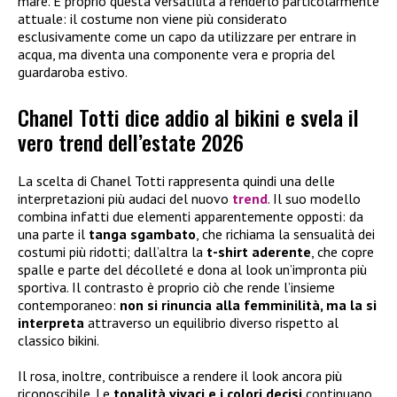
mare. È proprio questa versatilità a renderlo particolarmente
attuale: il costume non viene più considerato
esclusivamente come un capo da utilizzare per entrare in
acqua, ma diventa una componente vera e propria del
guardaroba estivo.
Chanel Totti dice addio al bikini e svela il
vero trend dell’estate 2026
La scelta di Chanel Totti rappresenta quindi una delle
interpretazioni più audaci del nuovo
trend
. Il suo modello
combina infatti due elementi apparentemente opposti: da
una parte il
tanga sgambato
, che richiama la sensualità dei
costumi più ridotti; dall’altra la
t-shirt aderente
, che copre
spalle e parte del décolleté e dona al look un’impronta più
sportiva. Il contrasto è proprio ciò che rende l’insieme
contemporaneo:
non si rinuncia alla femminilità, ma la si
interpreta
attraverso un equilibrio diverso rispetto al
classico bikini.
Il rosa, inoltre, contribuisce a rendere il look ancora più
riconoscibile. Le
tonalità vivaci e i colori decisi
continuano