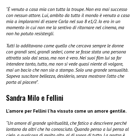
“È venuto a casa mia con tutta la troupe. Non era mai successo
con nessun attore. Lui, ambito da tutto il mondo è venuto a casa
mia a implorarmi di essere Carla nel suo 8 e1/2. Io ero in un
momento in cui non me la sentivo di ritornare nel cinema, ma
non ho potuto resistergli.
Tutti lo additavano come quello che cercava sempre le donne
con grandi seni, grandi sederi, come se fosse stata una persona
attratta solo dal sesso, ma non è vero. Nei suoi film lui sa far
intendere tanto, tutto, ma non si vede quasi niente di volgare,
mai un bacio che non sia a stampo. Solo una grande sensualità.
Sapeva suscitare bellezza, desiderio, senza mostrare l’atto che
porta al piacere”
.
Sandra Milo e Fellini
L’amore per Fellini l’ha vissuto come un amore gentile.
“Un amore di grande spiritualità, che fatico a descrivere perché
lontano da altri che ho conosciuto. Quando penso a lui penso al
cielo, a qualcosa di molto alto, al di sopra di tutto. La nostra è