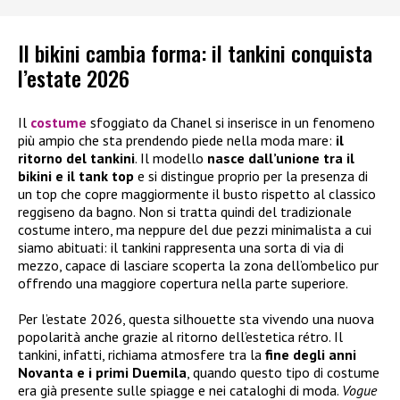
Il bikini cambia forma: il tankini conquista
l’estate 2026
Il
costume
sfoggiato da Chanel si inserisce in un fenomeno
più ampio che sta prendendo piede nella moda mare:
il
ritorno del tankini
. Il modello
nasce dall’unione tra il
bikini e il tank top
e si distingue proprio per la presenza di
un top che copre maggiormente il busto rispetto al classico
reggiseno da bagno. Non si tratta quindi del tradizionale
costume intero, ma neppure del due pezzi minimalista a cui
siamo abituati: il tankini rappresenta una sorta di via di
mezzo, capace di lasciare scoperta la zona dell’ombelico pur
offrendo una maggiore copertura nella parte superiore.
Per l’estate 2026, questa silhouette sta vivendo una nuova
popolarità anche grazie al ritorno dell’estetica rétro. Il
tankini, infatti, richiama atmosfere tra la
fine degli anni
Novanta e i primi Duemila
, quando questo tipo di costume
era già presente sulle spiagge e nei cataloghi di moda.
Vogue