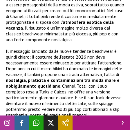
a essere protagonisti della moda estiva, soprattutto quando
vengono utilizzati per creare outfit monocromatici. Nel caso
di Chanel, il total pink rende il costume immediatamente
protagonista e si sposa con
l’atmosfera esotica della
vacanza
. Il risultato è un’immagine molto diversa dal
classico beachwear minimalista: più giocosa, più pop e con
una forte componente nostalgica.
Il messaggio lanciato dalle nuove tendenze beachwear è
quindi chiaro: il costume dell’estate 2026 non deve
necessariamente essere minuscolo per attirare l’attenzione.
Dopo anni in cui il micro bikini ha dominato le immagini delle
vacanze, il tankini propone una strada alternativa, fatta di
nostalgia, praticità e contaminazioni tra moda mare e
abbigliamento quotidiano
. Chanel Totti, con il suo
completo rosa a Turks e Caicos, ne offre una versione
particolarmente glamour e audace. E se il suo look dovesse
diventare il nuovo riferimento dell’estate, sulle spiagge
potremmo presto vedere molti più top corti abbinati a slip
sgambati al posto dei tradizionali triangoli.