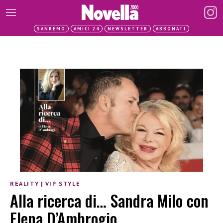
SANREMO
AMICI 24
NEWSLETTER
ABBONATI
REALITY
|
VIP STYLE
Alla ricerca di… Sandra Milo con
Elena D’Ambrogio