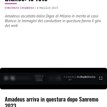
VINCENZO CHIANESE
|
4 MAGGIO 2023
Amadeus ascoltato dalla Digos di Milano in merito al caso
Blanco: le immagini del conduttore in questura fanno il giro
del web
0:28 /
Ad
hub
Media
POWERED
1
/
2
3:35
BY
Amadeus arriva in questura dopo Sanremo
2023