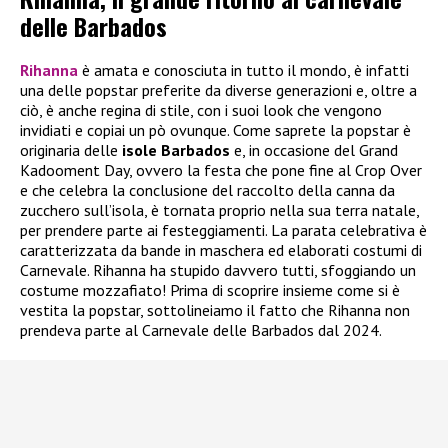
delle Barbados
Rihanna
è amata e conosciuta in tutto il mondo, è infatti
una delle popstar preferite da diverse generazioni e, oltre a
ciò, è anche regina di stile, con i suoi look che vengono
invidiati e copiai un pò ovunque. Come saprete la popstar è
originaria delle
isole Barbados
e, in occasione del Grand
Kadooment Day, ovvero la festa che pone fine al Crop Over
e che celebra la conclusione del raccolto della canna da
zucchero sull’isola, è tornata proprio nella sua terra natale,
per prendere parte ai festeggiamenti. La parata celebrativa è
caratterizzata da bande in maschera ed elaborati costumi di
Carnevale. Rihanna ha stupido davvero tutti, sfoggiando un
costume mozzafiato! Prima di scoprire insieme come si è
vestita la popstar, sottolineiamo il fatto che Rihanna non
prendeva parte al Carnevale delle Barbados dal 2024.