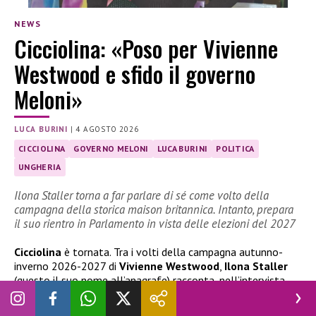
NEWS
Cicciolina: «Poso per Vivienne
Westwood e sfido il governo
Meloni»
LUCA BURINI
|
4 AGOSTO 2026
CICCIOLINA
GOVERNO MELONI
LUCA BURINI
POLITICA
UNGHERIA
Ilona Staller torna a far parlare di sé come volto della
campagna della storica maison britannica. Intanto, prepara
il suo rientro in Parlamento in vista delle elezioni del 2027
Cicciolina
è tornata. Tra i volti della campagna autunno-
inverno 2026-2027 di
Vivienne Westwood
,
Ilona Staller
(questo il suo nome all’anagrafe) racconta, nell’intervista
rilasciata a
Novella 2000
, il suo nuovo obiettivo: la volontà
di ricandidarsi alle prossime elezioni politiche per fare ritorno