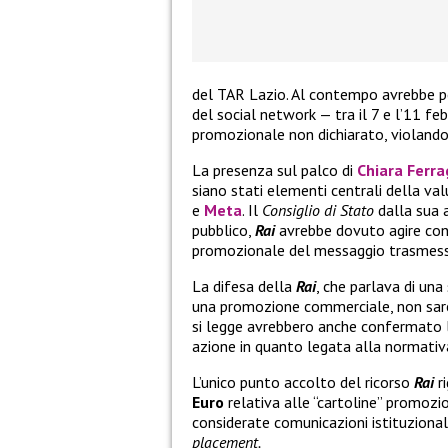
del TAR Lazio. Al contempo avrebbe per
del social network — tra il 7 e l’11 
promozionale non dichiarato, violando 
La presenza sul palco di
Chiara Ferra
siano stati elementi centrali della va
e
Meta
. Il
Consiglio di Stato
dalla sua 
pubblico,
Rai
avrebbe dovuto agire con 
promozionale del messaggio trasmesso
La difesa della
Rai
, che parlava di una
una promozione commerciale, non sareb
si legge avrebbero anche confermato 
azione in quanto legata alla normativa 
L’unico punto accolto del ricorso
Rai
ri
Euro
relativa alle “cartoline” promozi
considerate comunicazioni istituzional
placement.