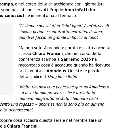
stampa
, e nel corso della chiacchierata con i giornalisti
 sono passati inosservati. Proprio
Ama infatti ha
no conosciuti
, e in merito ha affermato:
“Ci siamo conosciuti ai Soliti Ignoti, è un’attrice di
cinema fiction e soprattutto teatro bravissima,
quindi le faccio un grande in bocca al lupo”.
Ma non solo. A prendere parola è stata anche la
stessa
Chiara Francini
, che nel corso della
conferenza stampa a
Sanremo 2023
ha
raccontato cosa è accaduto quando ha ricevuto
la chiamata di
Amadeus
. Queste le parole
della giudice di
Drag Race Italia
:
“Molto riconoscente per essere qua, ad Amadeus a
cui devo la mia presenza, che è arrivata in
maniera magica. Sono stata chiamata nella
mi sento una ragazza – anche se non lo sono più da almeno
lto riconoscente”.
oprire cosa accadrà questa sera e nel mentre fare un
e a
Chiara Francini
.