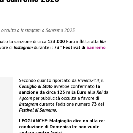
tà occulta a Instagram a Sanremo 2023
to la sanzione di circa
123.000
Euro inflitta alla
Rai
vore di
Instagram
durante il
73° Festival di
Sanremo
.
Secondo quanto riportato da
Riviera24.it
, il
Consiglio di Stato
avrebbe confermato
la
sanzione da circa
123 mila Euro
alla
Rai
da
Agcom
per pubblicità occulta a favore di
Instagram
durante l’edizione numero
73
del
Festival di Sanremo.
LEGGI ANCHE
:
Malgioglio dice no alla co-
conduzione di Domenica In: non vuole
andare contro Amici