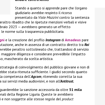
Stando a quanto si apprende pare che l’organo
giudiziario avrebbe respinto il ricorso
presentato da
Viale Mazzini
contro la sentenza
altro ribadito che le ripetute menzioni verbali e visive
febbraio 2023 — avrebbero generato un effetto
le norme sulla trasparenza pubblicitaria.
gni
e la creazione del profilo
Instagram
di
Amadeus
pare
lutazione, anche in assenza di un contratto diretto tra
Rai
avrebbe peraltro sottolineato che, trattandosi di servizio
maggiore diligenza e considerare prevedibile l’impatto
, mascherato da scelta artistica.
 strategia di coinvolgimento del pubblico giovane e non di
be stata ritenuta sufficiente. I giudici secondo quanto
la competenza dell’
Agcom
, ritenendo corretta la sua
sui servizi media audiovisivi, e non all
’Antitrust.
guarderebbe la sanzione accessoria da oltre
51 mila
onali della Regione Liguria. Queste le avrebbero
i e non soggette alle stesse regole del
product