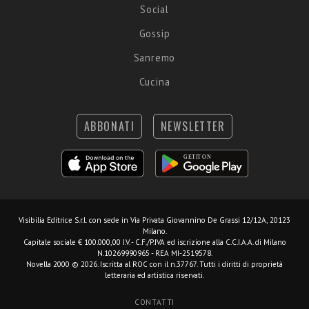
Social
Gossip
Sanremo
Cucina
ABBONATI
NEWSLETTER
Visibilia Editrice S.r.l.
con sede in Via Privata Giovannino De Grassi 12/12A, 20123
Milano.
Capitale sociale € 100.000,00 I.V. - C.F./P.IVA ed iscrizione alla C.C.I.A.A. di Milano
N.10269990965 - REA MI-2519578.
Novella 2000 © 2026. Iscritta al ROC con il n.37767. Tutti i diritti di proprietà
letteraria ed artistica riservati.
CONTATTI