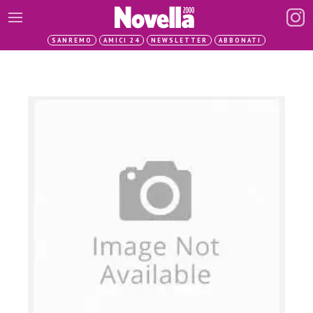
SANREMO
AMICI 24
NEWSLETTER
ABBONATI