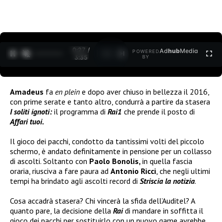
0:27 /
Ad
hub
Media
POWERED
1
/
2
3:35
BY
Amadeus
fa
en plein
e dopo aver chiuso in bellezza il 2016,
con prime serate e tanto altro, condurrà a partire da stasera
I soliti ignoti:
il programma di
Rai1
che prende il posto di
Affari tuoi.
Il gioco dei pacchi, condotto da tantissimi volti del piccolo
schermo, è andato definitamente in pensione per un collasso
di ascolti. Soltanto con
Paolo Bonolis,
in quella fascia
oraria, riusciva a fare paura ad
Antonio Ricci
, che negli ultimi
tempi ha brindato agli ascolti record di
Striscia la notizia
.
Cosa accadrà stasera? Chi vincerà la sfida dell’Auditel? A
quanto pare, la decisione della
Rai
di mandare in soffitta il
gioco dei pacchi per sostituirlo con un nuovo game avrebbe