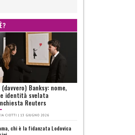
 È?
è (davvero) Banksy: nome,
 e identità svelata
’inchiesta Reuters
IA CIOTTI | 13 GIUGNO 2026
ma, chi è la fidanzata Lodovica
rini