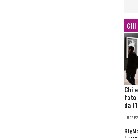
CHI
Chi 
foto
dall
LUCREZ
BigMa
Lazze