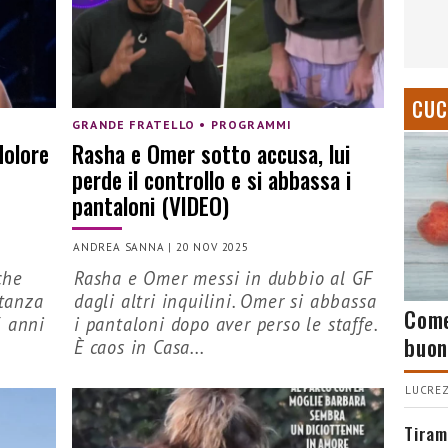
CUC
GRANDE FRATELLO • PROGRAMMI
dolore
Rasha e Omer sotto accusa, lui
perde il controllo e si abbassa i
pantaloni (VIDEO)
ANDREA SANNA
|
20 NOV 2025
che
Rasha e Omer messi in dubbio al GF
rtanza
dagli altri inquilini. Omer si abbassa
Come
3 anni
i pantaloni dopo aver perso le staffe.
buon
È caos in Casa...
LUCREZ
Tiram