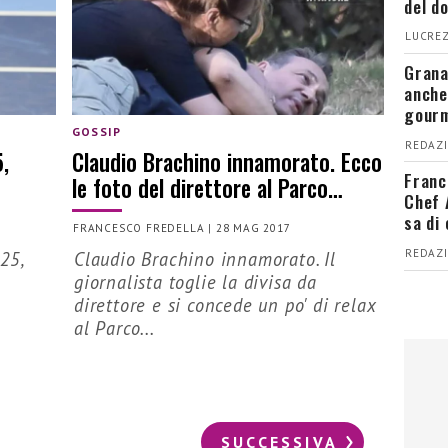
del d
LUCREZ
Grana
anche
gour
GOSSIP
REDAZI
,
Claudio Brachino innamorato. Ecco
Franc
le foto del direttore al Parco…
Chef 
sa di
FRANCESCO FREDELLA
|
28 MAG 2017
REDAZI
25,
Claudio Brachino innamorato. Il
giornalista toglie la divisa da
direttore e si concede un po' di relax
al Parco...
SUCCESSIVA