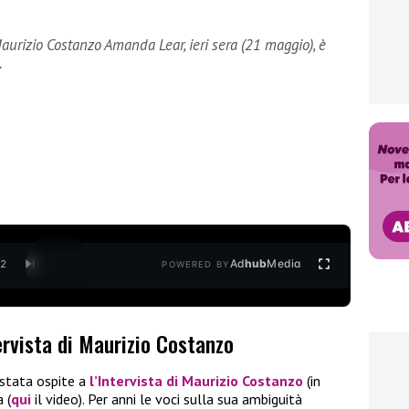
aurizio Costanzo Amanda Lear, ieri sera (21 maggio), è
…
Ad
hub
Media
/
2
POWERED BY
rvista di Maurizio Costanzo
è stata ospite a
l’Intervista di Maurizio Costanzo
(in
 (
qui
il video). Per anni le voci sulla sua ambiguità