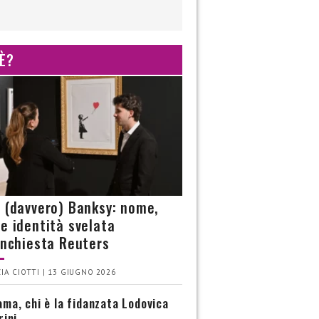
 È?
è (davvero) Banksy: nome,
 e identità svelata
’inchiesta Reuters
IA CIOTTI | 13 GIUGNO 2026
ma, chi è la fidanzata Lodovica
rini