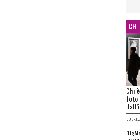
CHI
Chi 
foto
dall
LUCREZ
BigMa
Lazze