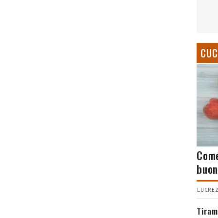
CUC
Come
buon
LUCREZ
Tiram