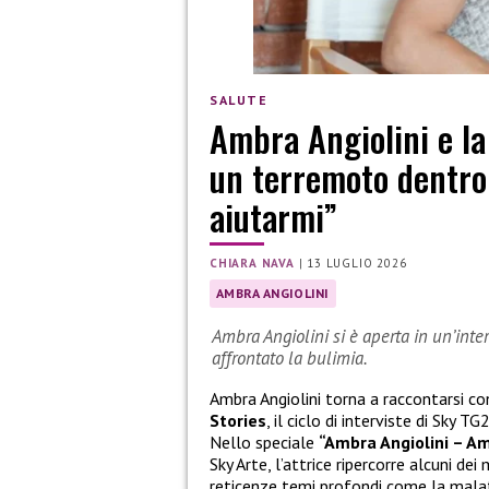
SALUTE
Ambra Angiolini e la 
un terremoto dentro 
aiutarmi”
CHIARA NAVA
|
13 LUGLIO 2026
AMBRA ANGIOLINI
Ambra Angiolini si è aperta in un’inte
affrontato la bulimia.
Ambra Angiolini torna a raccontarsi c
Stories
, il ciclo di interviste di Sky
Nello speciale
“Ambra Angiolini – Am
Sky Arte, l’attrice ripercorre alcuni de
reticenze temi profondi come la malatti