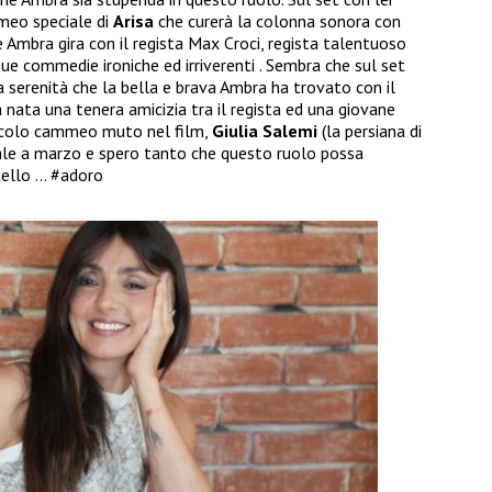
eo speciale di
Arisa
che curerà la colonna sonora con
he Ambra gira con il regista Max Croci, regista talentuoso
sue commedie ironiche ed irriverenti . Sembra che sul set
lla serenità che la bella e brava Ambra ha trovato con il
 nata una tenera amicizia tra il regista ed una giovane
iccolo cammeo muto nel film,
Giulia Salemi
(la persiana di
 sale a marzo e spero tanto che questo ruolo possa
tello … #adoro