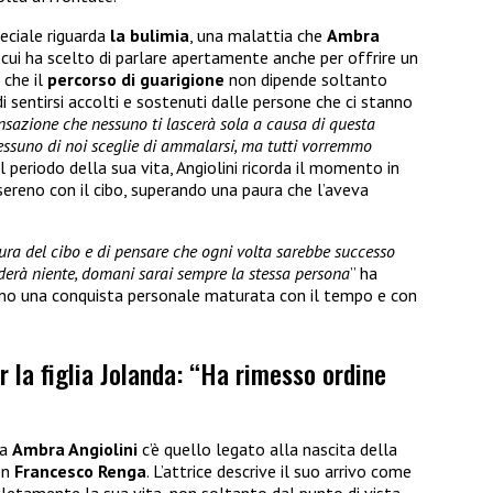
eciale riguarda
la bulimia
, una malattia che
Ambra
cui ha scelto di parlare apertamente anche per offrire un
 che il
percorso di guarigione
non dipende soltanto
di sentirsi accolti e sostenuti dalle persone che ci stanno
nsazione che nessuno ti lascerà sola a causa di questa
essuno di noi sceglie di ammalarsi, ma tutti vorremmo
 periodo della sua vita, Angiolini ricorda il momento in
o sereno con il cibo, superando una paura che l’aveva
ura del cibo e di pensare che ogni volta sarebbe successo
derà niente, domani sarai sempre la stessa persona
” ha
tano una conquista personale maturata con il tempo e con
r la figlia Jolanda: “Ha rimesso ordine
da
Ambra Angiolini
c’è quello legato alla nascita della
on
Francesco Renga
. L’attrice descrive il suo arrivo come
tamente la sua vita, non soltanto dal punto di vista