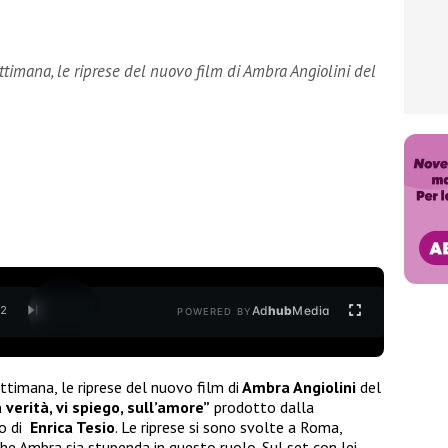
imana, le riprese del nuovo film di Ambra Angiolini del
Ad
hub
Media
/
2
POWERED BY
imana, le riprese del nuovo film di
Ambra Angiolini
del
 verità, vi spiego, sull’amore”
prodotto dalla
zo di
Enrica Tesio
. Le riprese si sono svolte a Roma,
e Ambra sia stupenda in questo ruolo. Sul set con lei