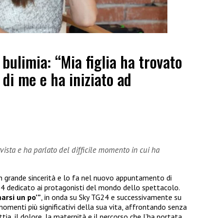
bulimia: “Mia figlia ha trovato
di me e ha iniziato ad
rvista e ha parlato del difficile momento in cui ha
on grande sincerità e lo fa nel nuovo appuntamento di
 TG24 dedicato ai protagonisti del mondo dello spettacolo.
arsi un po’”
, in onda su Sky TG24 e successivamente su
i momenti più significativi della sua vita, affrontando senza
a, il dolore, la maternità e il percorso che l’ha portata