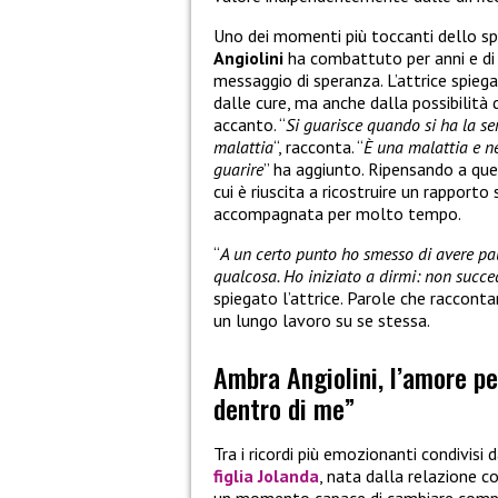
Uno dei momenti più toccanti dello sp
Angiolini
ha combattuto per anni e di 
messaggio di speranza. L’attrice spiega
dalle cure, ma anche dalla possibilità 
accanto. “
Si guarisce quando si ha la se
malattia
“, racconta. “
È una malattia e n
guarire
” ha aggiunto. Ripensando a quel
cui è riuscita a ricostruire un rapport
accompagnata per molto tempo.
“
A un certo punto ho smesso di avere pa
qualcosa. Ho iniziato a dirmi: non succe
spiegato l’attrice. Parole che raccon
un lungo lavoro su se stessa.
Ambra Angiolini, l’amore pe
dentro di me”
Tra i ricordi più emozionanti condivisi 
figlia Jolanda
, nata dalla relazione c
un momento capace di cambiare comple