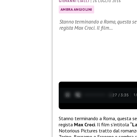
GIOVANNI CIACCI
|
26 LUGLIO 2016
AMBRA ANGIOLINI
Stanno terminando a Roma, questa sett
regista Max Croci. Il film…
0:28 / 3:35
1
Stanno terminando a Roma, questa sett
regista
Max Croci
. Il film s’intitola
“La
Notorious Pictures tratto dal roman
Torino, Bergamo e Fregene e sembra ch