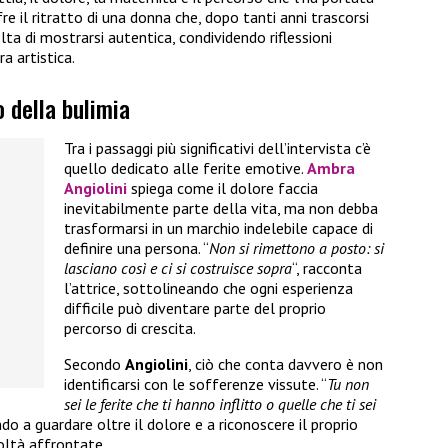
re il ritratto di una donna che, dopo tanti anni trascorsi
olta di mostrarsi autentica, condividendo riflessioni
a artistica.
o della bulimia
Tra i passaggi più significativi dell’intervista c’è
quello dedicato alle ferite emotive.
Ambra
Angiolini
spiega come il dolore faccia
inevitabilmente parte della vita, ma non debba
trasformarsi in un marchio indelebile capace di
definire una persona. “
Non si rimettono a posto: si
lasciano così e ci si costruisce sopra
“, racconta
l’attrice, sottolineando che ogni esperienza
difficile può diventare parte del proprio
percorso di crescita.
Secondo
Angiolini
, ciò che conta davvero è non
identificarsi con le sofferenze vissute. “
Tu non
sei le ferite che ti hanno inflitto o quelle che ti sei
ndo a guardare oltre il dolore e a riconoscere il proprio
oltà affrontate.