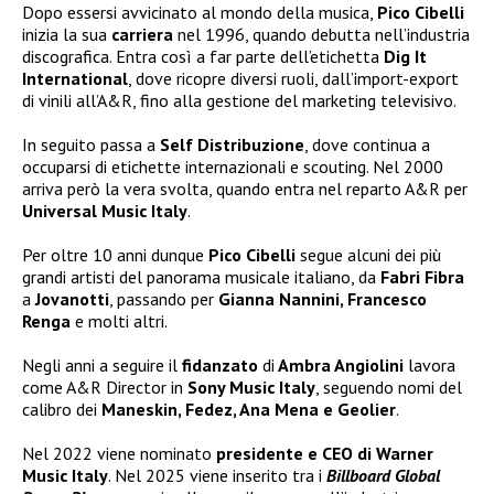
Dopo essersi avvicinato al mondo della musica,
Pico Cibelli
inizia la sua
carriera
nel 1996, quando debutta nell’industria
discografica. Entra così a far parte dell’etichetta
Dig It
International
, dove ricopre diversi ruoli, dall’import-export
di vinili all’A&R, fino alla gestione del marketing televisivo.
In seguito passa a
Self Distribuzione
, dove continua a
occuparsi di etichette internazionali e scouting. Nel 2000
arriva però la vera svolta, quando entra nel reparto A&R per
Universal Music Italy
.
Per oltre 10 anni dunque
Pico Cibelli
segue alcuni dei più
grandi artisti del panorama musicale italiano, da
Fabri Fibra
a
Jovanotti
, passando per
Gianna Nannini, Francesco
Renga
e molti altri.
Negli anni a seguire il
fidanzato
di
Ambra Angiolini
lavora
come A&R Director in
Sony Music Italy
, seguendo nomi del
calibro dei
Maneskin, Fedez, Ana Mena e Geolier
.
Nel 2022 viene nominato
presidente e CEO di Warner
Music Italy
. Nel 2025 viene inserito tra i
Billboard Global