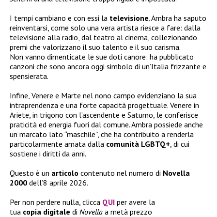
I tempi cambiano e con essi la
televisione
. Ambra ha saputo
reinventarsi, come solo una vera artista riesce a fare: dalla
televisione alla radio, dal teatro al cinema, collezionando
premi che valorizzano il suo talento e il suo carisma.
Non vanno dimenticate le sue doti canore: ha pubblicato
canzoni che sono ancora oggi simbolo di un’Italia frizzante e
spensierata.
Infine, Venere e Marte nel nono campo evidenziano la sua
intraprendenza e una forte capacità progettuale. Venere in
Ariete, in trigono con l’ascendente e Saturno, le conferisce
praticità ed energia fuori dal comune. Ambra possiede anche
un marcato lato “maschile”, che ha contribuito a renderla
particolarmente amata dalla
comunità
LGBTQ+
, di cui
sostiene i diritti da anni.
Questo è un
articolo
contenuto nel numero di
Novella
2000
dell’8 aprile 2026.
Per non perdere nulla, clicca
QUI
per avere la
tua
copia
digitale
di
Novella
a metà prezzo