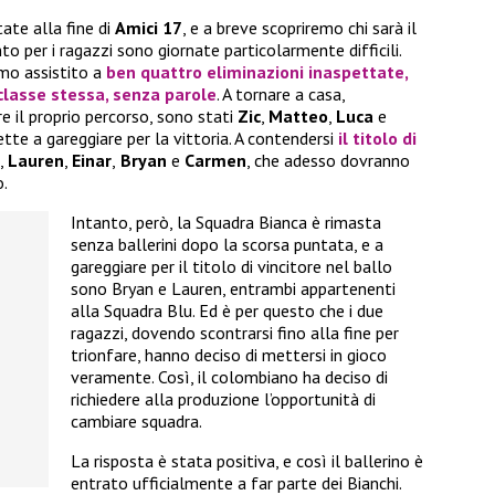
te alla fine di
Amici 17
, e a breve scopriremo chi sarà il
nto per i ragazzi sono giornate particolarmente difficili.
amo assistito a
ben quattro eliminazioni inaspettate,
 classe stessa, senza parole
. A tornare a casa,
re il proprio percorso, sono stati
Zic
,
Matteo
,
Luca
e
ette a gareggiare per la vittoria. A contendersi
il titolo di
,
Lauren
,
Einar
,
Bryan
e
Carmen
, che adesso dovranno
o.
Intanto, però, la Squadra Bianca è rimasta
senza ballerini dopo la scorsa puntata, e a
gareggiare per il titolo di vincitore nel ballo
sono Bryan e Lauren, entrambi appartenenti
alla Squadra Blu. Ed è per questo che i due
ragazzi, dovendo scontrarsi fino alla fine per
trionfare, hanno deciso di mettersi in gioco
veramente. Così, il colombiano ha deciso di
richiedere alla produzione l’opportunità di
cambiare squadra.
La risposta è stata positiva, e così il ballerino è
entrato ufficialmente a far parte dei Bianchi.