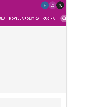
OLA
NOVELLA POLITICA
CUCINA