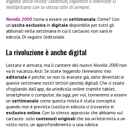
digitale della rivista: contenuti, copertine e interviste si
moltiplicano con lo stesso stile di sempre.
Novella 2000
torna a essere un
settimanale
. Come? Con
un’
uscita esclusiva
in
digitale
disponibile per tutti gli
abbonati nella settimana in cui il cartaceo non sarà in
edicola. Di seguito l’editoriale.
La rivoluzione è anche digital
L’estate è arrivata, ma il cantiere del nuovo
Novella 2000
non
va in vacanza. Anzi. Se state leggendo l’ennesimo mio
editoriale
è perché, se non lo eravate già, siete diventati in
queste settimane nostri lettori (anche) digitali. Che ci stiate
sfogliando dall’app, da un’edicola online tramite tablet,
smartphone o computer, da oggi, per voi, torneremo a essere
un
settimanale
come questa rivista è stata concepita:
quando non è prevista l’uscita in edicola ci troverete in
esclusiva
online
. Con lo stesso approccio che abbiamo sul
cartaceo: solo
contenuti
originali
che sia un’intervista a un
volto noto, un approfondimento o una rubrica.