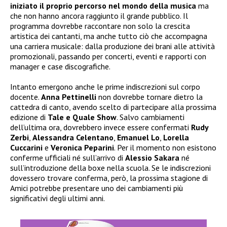
iniziato il proprio percorso nel mondo della musica
ma
che non hanno ancora raggiunto il grande pubblico. Il
programma dovrebbe raccontare non solo la crescita
artistica dei cantanti, ma anche tutto ciò che accompagna
una carriera musicale: dalla produzione dei brani alle attività
promozionali, passando per concerti, eventi e rapporti con
manager e case discografiche.
Intanto emergono anche le prime indiscrezioni sul corpo
docente.
Anna Pettinelli
non dovrebbe tornare dietro la
cattedra di canto, avendo scelto di partecipare alla prossima
edizione di
Tale e Quale Show
. Salvo cambiamenti
dell’ultima ora, dovrebbero invece essere confermati
Rudy
Zerbi
,
Alessandra Celentano
,
Emanuel Lo
,
Lorella
Cuccarini
e
Veronica Peparini
. Per il momento non esistono
conferme ufficiali né sull’arrivo di
Alessio Sakara
né
sull’introduzione della boxe nella scuola. Se le indiscrezioni
dovessero trovare conferma, però, la prossima stagione di
Amici potrebbe presentare uno dei cambiamenti più
significativi degli ultimi anni.