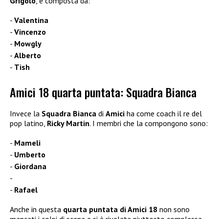
Grigolo
, è composta da:
Valentina
Vincenzo
Mowgly
Alberto
Tish
Amici 18 quarta puntata: Squadra Bianca
Invece la
Squadra Bianca
di
Amici
ha come coach il re del
pop latino,
Ricky Martin
. I membri che la compongono sono:
Mameli
Umberto
Giordana
Rafael
Anche in questa
quarta puntata di Amici 18
non sono
mancati i colpi di scena e si è rivelata piuttosto complessa.