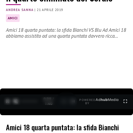
ANDREA SANNA
|
21 APRILE 2019
AMICI
Amici 18 quarta puntata: la sfida Bianchi VS Blu Ad Amici 18
abbiamo assistito ad una quarta puntata davvero ricca…
0:30 /
Ad
hub
Media
POWERED
1
/
2
1:40
BY
Amici 18 quarta puntata: la sfida Bianchi