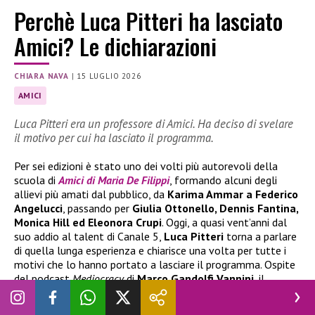
Perchè Luca Pitteri ha lasciato
Amici? Le dichiarazioni
CHIARA NAVA
|
15 LUGLIO 2026
AMICI
Luca Pitteri era un professore di Amici. Ha deciso di svelare
il motivo per cui ha lasciato il programma.
Per sei edizioni è stato uno dei volti più autorevoli della
scuola di
Amici di Maria De Filippi
, formando alcuni degli
allievi più amati dal pubblico, da
Karima Ammar a Federico
Angelucci
, passando per
Giulia Ottonello, Dennis Fantina,
Monica Hill ed Eleonora Crupi
. Oggi, a quasi vent’anni dal
suo addio al talent di Canale 5,
Luca Pitteri
torna a parlare
di quella lunga esperienza e chiarisce una volta per tutte i
motivi che lo hanno portato a lasciare il programma. Ospite
del podcast
Mediocracy
di
Marco Gandolfi Vannini
, il
maestro di canto ha raccontato che la sua uscita non fu una
decisione imposta dalla produzione, ma una scelta maturata