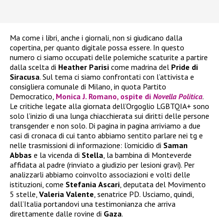
Ma come i libri, anche i giornali, non si giudicano dalla
copertina, per quanto digitale possa essere. In questo
numero ci siamo occupati delle polemiche scaturite a partire
dalla scelta di
Heather
Parisi
come madrina del
Pride di
Siracusa
. Sul tema ci siamo confrontati con l’attivista e
consigliera comunale di Milano, in quota Partito
Democratico,
Monica J. Romano, ospite di
Novella Politica
.
Le critiche legate alla giornata dell’Orgoglio LGBTQIA+ sono
solo l’inizio di una lunga chiacchierata sui diritti delle persone
transgender e non solo. Di pagina in pagina arriviamo a due
casi di cronaca di cui tanto abbiamo sentito parlare nei tg e
nelle trasmissioni di informazione: l’omicidio di
Saman
Abbas
e la vicenda di
Stella
, la bambina di Monteverde
affidata al padre (rinviato a giudizio per lesioni gravi). Per
analizzarli abbiamo coinvolto associazioni e volti delle
istituzioni, come
Stefania
Ascari
, deputata del Movimento
5 stelle,
Valeria
Valente
, senatrice PD. Usciamo, quindi,
dall’Italia portandovi una testimonianza che arriva
direttamente dalle rovine di
Gaza
.