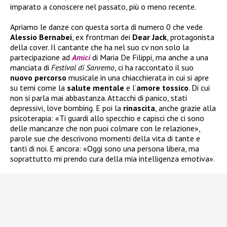
imparato a conoscere nel passato, più o meno recente.
Apriamo le danze con questa sorta di numero 0 che vede
Alessio Bernabei
, ex frontman dei
Dear Jack
, protagonista
della cover. Il cantante che ha nel suo cv non solo la
partecipazione ad
Amici
di Maria De Filippi, ma anche a una
manciata di
Festival di Sanremo
, ci ha raccontato il suo
nuovo
percorso
musicale in una chiacchierata in cui si apre
su temi come la
salute
mentale
e l’
amore tossico
. Di cui
non si parla mai abbastanza. Attacchi di panico, stati
depressivi, love bombing. E poi la
rinascita
, anche grazie alla
psicoterapia: «Ti guardi allo specchio e capisci che ci sono
delle mancanze che non puoi colmare con le relazione»,
parole sue che descrivono momenti della vita di tante e
tanti di noi. E ancora: «Oggi sono una persona libera, ma
soprattutto mi prendo cura della mia intelligenza emotiva».