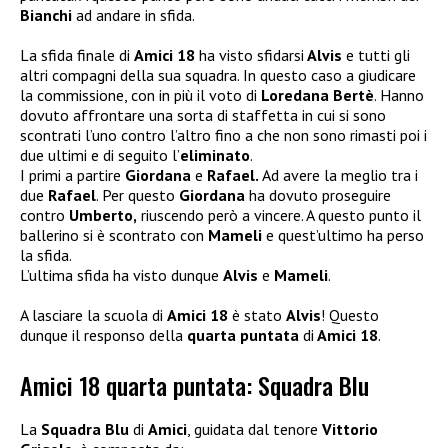
Bianchi
ad andare in sfida.
La sfida finale di
Amici 18
ha visto sfidarsi
Alvis
e tutti gli
altri compagni della sua squadra. In questo caso a giudicare
la commissione, con in più il voto di
Loredana Bertè
. Hanno
dovuto affrontare una sorta di staffetta in cui si sono
scontrati l’uno contro l’altro fino a che non sono rimasti poi i
due ultimi e di seguito l’
eliminato
.
I primi a partire
Giordana
e
Rafael.
Ad avere la meglio tra i
due
Rafael
. Per questo
Giordana
ha dovuto proseguire
contro
Umberto,
riuscendo però a vincere. A questo punto il
ballerino si è scontrato con
Mameli
e quest’ultimo ha perso
la sfida.
L’ultima sfida ha visto dunque
Alvis
e
Mameli
.
A lasciare la scuola di
Amici 18
è stato
Alvis
! Questo
dunque il responso della
quarta puntata
di
Amici 18
.
Amici 18 quarta puntata: Squadra Blu
La
Squadra Blu
di
Amici
, guidata dal tenore
Vittorio