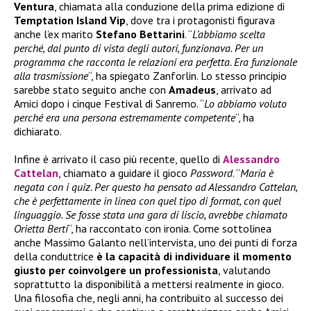
Ventura
, chiamata alla conduzione della prima edizione di
Temptation Island Vip
, dove tra i protagonisti figurava
anche l’ex marito
Stefano Bettarini
. “
L’abbiamo scelta
perché, dal punto di vista degli autori, funzionava. Per un
programma che racconta le relazioni era perfetta. Era funzionale
alla trasmissione
“, ha spiegato Zanforlin. Lo stesso principio
sarebbe stato seguito anche con
Amadeus
, arrivato ad
Amici dopo i cinque Festival di Sanremo. “
Lo abbiamo voluto
perché era una persona estremamente competente
“, ha
dichiarato.
Infine è arrivato il caso più recente, quello di
Alessandro
Cattelan
, chiamato a guidare il gioco
Password
. “
Maria è
negata con i quiz. Per questo ha pensato ad Alessandro Cattelan,
che è perfettamente in linea con quel tipo di format, con quel
linguaggio. Se fosse stata una gara di liscio, avrebbe chiamato
Orietta Berti
“, ha raccontato con ironia. Come sottolinea
anche Massimo Galanto nell’intervista, uno dei punti di forza
della conduttrice
è la capacità di individuare il momento
giusto per coinvolgere un professionista
, valutando
soprattutto la disponibilità a mettersi realmente in gioco.
Una filosofia che, negli anni, ha contribuito al successo dei