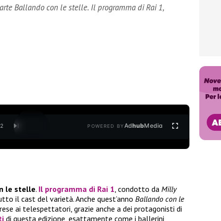
rte Ballando con le stelle. Il programma di Rai 1,
Ad
hub
Media
/
2
POWERED BY
 le stelle
.
Il programma di Rai 1
, condotto da
Milly
utto il cast del varietà. Anche quest’anno
Ballando con le
ese ai telespettatori, grazie anche a dei protagonisti di
ti
di questa edizione, esattamente come i ballerini