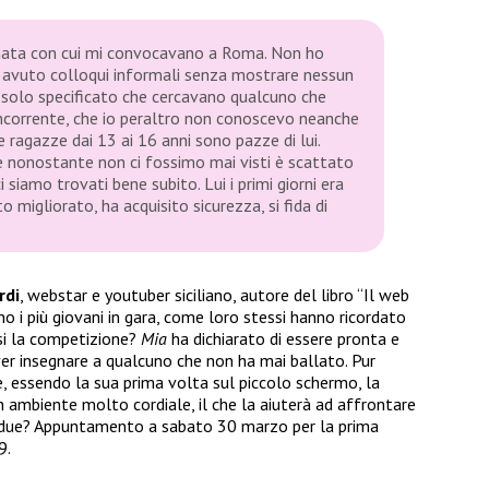
nata con cui mi convocavano a Roma. Non ho
 avuto colloqui informali senza mostrare nessun
solo specificato che cercavano qualcuno che
ncorrente, che io peraltro non conoscevo neanche
 ragazze dai 13 ai 16 anni sono pazze di lui.
 nonostante non ci fossimo mai visti è scattato
 siamo trovati bene subito. Lui i primi giorni era
migliorato, ha acquisito sicurezza, si fida di
rdi
, webstar e youtuber siciliano, autore del libro “Il web
o i più giovani in gara, come loro stessi hanno ricordato
rsi la competizione?
Mia
ha dichiarato di essere pronta e
r insegnare a qualcuno che non ha mai ballato. Pur
e, essendo la sua prima volta sul piccolo schermo, la
un ambiente molto cordiale, il che la aiuterà ad affrontare
 due? Appuntamento a sabato 30 marzo per la prima
9.