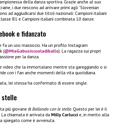
ampionessa della danza sportiva. Grazie anche al suo
ucraine, i due riescono ad arrivare primi agli “Slovenian
ono ad aggiudicarsi due titoli nazionali: Campioni italiani
classe B1 e Campioni italiani combinata 10 danze.
ebook e fidanzato
ne fa un uso massiccio. Ha un profilo Instagram
k (
@MiaGabusiscuoladiballo
). La ragazza sui propri
passione per la danza.
e video che la immortalano mentre sta gareggiando o si
ide con i fan anche momenti della vita quotidiana.
ta, lei stessa ha confermato di essere single.
 stelle
sta più giovane di
Ballando con le stelle
. Questo per lei è il
 La chiamata è arrivata da
Milly Carlucci
e, in merito alla
ha spiegato come è avvenuta.