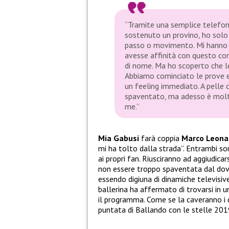
“Tramite una semplice telefo
sostenuto un provino, ho solo
passo o movimento. Mi hanno 
avesse affinità con questo co
di nome. Ma ho scoperto che le
Abbiamo cominciato le prove e
un feeling immediato. A pelle ci
spaventato, ma adesso è molto 
me.”
Mia Gabusi
farà coppia
Marco Leona
mi ha tolto dalla strada”. Entrambi son
ai propri fan. Riusciranno ad aggiudica
non essere troppo spaventata dal dove
essendo digiuna di dinamiche televisiv
ballerina ha affermato di trovarsi in 
il programma. Come se la caveranno i
puntata di Ballando con le stelle 201