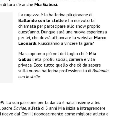
a di loro c’è anche
Mia Gabusi
.
La ragazza è la ballerina più giovane di
Ballando con le stelle
e ha ricevuto la
chiamata per partecipare allo show proprio
quest’anno. Dunque sarà una nuova esperienza
per lei, che dovrà affiancare la webstar
Marco
Leonardi
. Riusciranno a vincere la gara?
Ma scopriamo più nel dettaglio chi è
Mia
Gabusi
: età, profili social, carriera e vita
privata. Ecco tutto quello che c’è da sapere
sulla nuova ballerina professionista di
Ballando
con le stelle
.
9. La sua passione per la danza è nata insieme a lei.
l padre
Davide
, all’età di 5 anni Mia inizia a intraprendere
i riceve dal Coni il riconoscimento come migliore atleta e