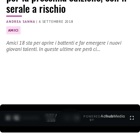
serale a rischio
ANDREA SANNA
|
6 SETTEMBRE 2018
AMICI
Amici 18 sta per aprire i battenti e far emergere i nuovi
giovani talenti. In queste ultime ore però ci…
0:27 /
Ad
hub
Media
POWERED
1
/
2
3:35
BY