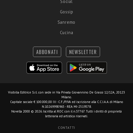
Social
Gossip
Sanremo
Cucina
ABBONATI
NEWSLETTER
Visibilia Editrice S.r.l.
con sede in Via Privata Giovannino De Grassi 12/12A, 20123
Milano.
Capitale sociale € 100.000,00 I.V. - C.F./P.IVA ed iscrizione alla C.C.I.A.A. di Milano
N.10269990965 - REA MI-2519578.
Novella 2000 © 2026. Iscritta al ROC con il n.37767. Tutti i diritti di proprietà
letteraria ed artistica riservati.
CONTATTI