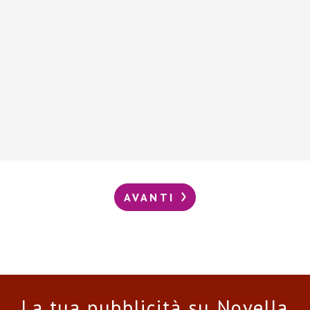
AVANTI
La tua pubblicità su Novella