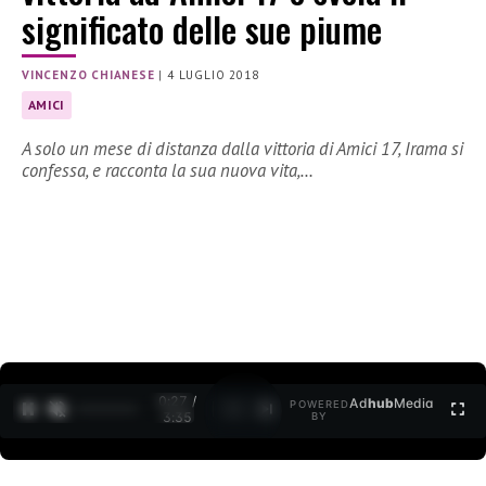
significato delle sue piume
VINCENZO CHIANESE
|
4 LUGLIO 2018
AMICI
A solo un mese di distanza dalla vittoria di Amici 17, Irama si
confessa, e racconta la sua nuova vita,…
0:27 /
Ad
hub
Media
POWERED
1
/
2
3:35
BY