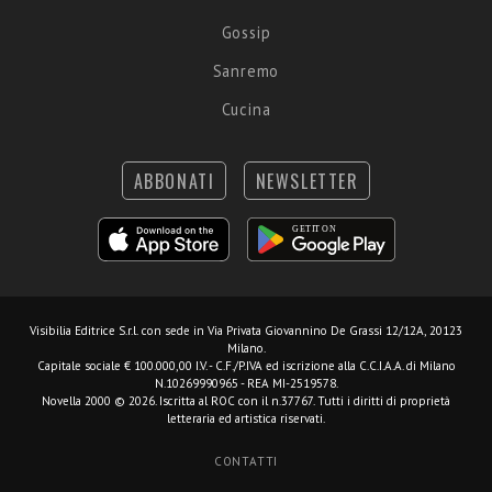
Gossip
Sanremo
Cucina
ABBONATI
NEWSLETTER
Visibilia Editrice S.r.l.
con sede in Via Privata Giovannino De Grassi 12/12A, 20123
Milano.
Capitale sociale € 100.000,00 I.V. - C.F./P.IVA ed iscrizione alla C.C.I.A.A. di Milano
N.10269990965 - REA MI-2519578.
Novella 2000 © 2026. Iscritta al ROC con il n.37767. Tutti i diritti di proprietà
letteraria ed artistica riservati.
CONTATTI