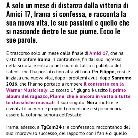
A solo un mese di distanza dalla vittoria di
Amici 17, Irama si confessa, e racconta la
sua nuova vita, le sue passioni e quello che
si nasconde dietro le sue piume. Ecco le
sue parole.
È trascorso solo un mese dalla finale di
Amici 17
, che ha
visto trionfare
Irama
. Il cantautore, fin dal suo ingresso
nella scuola, è entrato nel cuore di tutto il pubblico del
talent, che l’ha portato fino alla vittoria. Per
Filippo
, così, è
iniziata una nuova vita, dopo i problemi avuti dopo
Sanremo
2016
, che l’hanno portato a rompere
il contratto con la
Warner Music Italy
. Lo scorso 1° giugno è uscito
il primo
album del ragazzo,
Plume
, che è ancora in vetta a tutte
le classifiche musicali
. Il suo singolo,
Nera
, inoltre, è
diventato un vero e proprio tormentone e si preannuncia
essere la colonna sonora dell’estate.
Irama, adesso, a
TgCom24
si è confessato, raccontando del
suo improvviso successo, del rapporto con i fan e di quello