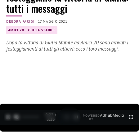
tutti i messaggi
DEBORA PARIGI
|
17 MAGGIO 2021
AMICI 20
GIULIA STABILE
Dopo la vittoria di Giulia Stabile ad Amici 20 sono arrivati i
festeggiamenti di tutti gli allievi: ecco i loro messaggi.
0:27 /
Ad
hub
Media
POWERED
1
/
2
3:35
BY