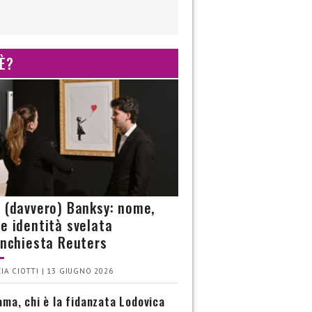
 È?
è (davvero) Banksy: nome,
 e identità svelata
’inchiesta Reuters
IA CIOTTI | 13 GIUGNO 2026
ma, chi è la fidanzata Lodovica