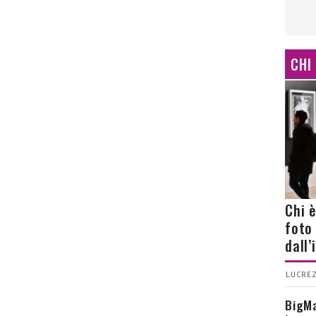
CHI
Chi 
foto
dall
LUCREZ
BigMa