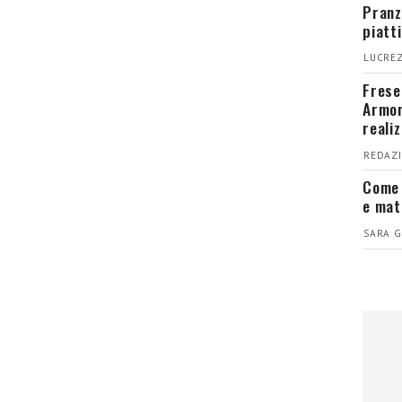
Pranz
piatt
LUCREZ
Fresel
Armon
reali
REDAZI
Come 
e mat
SARA G