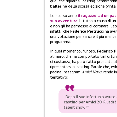
quel che riguarda i casting. Sembrerebbe
ballerino
della scorsa edizione (vinta 
Lo scorso anno
il ragazzo, ad un pa
sua avventura
. Il tutto a causa di un
e non gli ha permesso di coronare il s
infatti, che
Federico Pietrucci
ha avu
una votazione per sancire il più merit
programma.
In quel momento, furioso,
Federico P
al muro, che ha comportato l’infortunio
circostanza, ha però fatto presente al 
ripresentarsi ai casting. Parole che, e
pagina Instagram,
Amici News
, rende i
tentativo:
“Dopo il suo infortunio avuto 
casting per Amici 20
. Riuscir
talent show?”