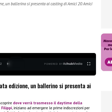
ne, un ballerino si presenta ai casting di Amici 20 Amici
Ad
hub
Media
/
2
POWERED BY
ata edizione, un ballerino si presenta ai
scoprire
dove verrà trasmesso il daytime della
Filippi
, iniziano ad emergere le prime indiscrezioni per