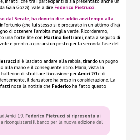
, infatti, che tra i partecipanti si sia presentato anche un
da Gaia Gozzi), vale a dire
Federico Pietrucci
.
sso dal Serale, ha dovuto dire addio anzitempo alla
 infortunio (che lui stesso si è procurato in un attimo d’ira)
ogno di ottenere l’ambita maglia verde. Ricorderemo,
to una forte lite con
Martina Beltrami
, nata a seguito di
evole e pronto a giocarsi un posto per la seconda fase del
ietrucci
si è lasciato andare alla rabbia, tirando un pugno
 alla mano e il conseguente ritiro. Maria, vista la
ballerino di sfruttare l’occasione per
Amici 20
e di
videntemente, il danzatore ha preso in considerazione. La
nfatti nota la notizia che
Federico
ha fatto questo
ad Amici 19,
Federico Pietrucci si ripresenta ai
à a riconquistarsi il banco per la nuova edizione del