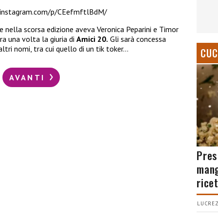
.instagram.com/p/CEefmftlBdM/
te nella scorsa edizione aveva Veronica Peparini e Timor
a una volta la giuria di
Amici 20.
Gli sarà concessa
tri nomi, tra cui quello di un tik toker…
CUC
AVANTI
Pres
mang
rice
LUCREZ