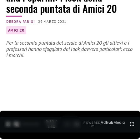
seconda puntata di Amici 20
DEBORA PARIGI
|
29 MARZO 2021
AMICI 20
Per la seconda puntata del serale di Amici 20 gli allievi e i
professori hanno sfoggiato dei look davvero particolari: ecco
i marchi.
0:11 /
Ad
hub
Media
POWERED
1
/
2
1:40
BY