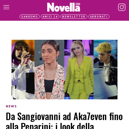
SANREMO
AMICI 24
NEWSLETTER
ABBONATI
NEWS
Da Sangiovanni ad Aka7even fino
alla Peparini: i look della