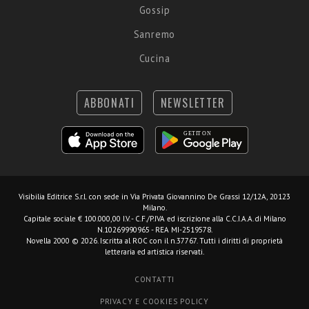
Gossip
Sanremo
Cucina
ABBONATI
NEWSLETTER
Visibilia Editrice S.r.l.
con sede in Via Privata Giovannino De Grassi 12/12A, 20123
Milano.
Capitale sociale € 100.000,00 I.V. - C.F./P.IVA ed iscrizione alla C.C.I.A.A. di Milano
N.10269990965 - REA MI-2519578.
Novella 2000 © 2026. Iscritta al ROC con il n.37767. Tutti i diritti di proprietà
letteraria ed artistica riservati.
CONTATTI
PRIVACY E COOKIES POLICY